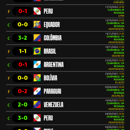
MATURÍN
11/10/2024
22:30
0-1
PERU
CONMEBOL 9ª
F
RODADA
LIMA
15/10/2024
20:30
0-0
EQUADOR
CONMEBOL 10ª
C
RODADA
MONTEVIDÉU
15/11/2024
21:00
3-2
COLÔMBIA
CONMEBOL 11ª
C
RODADA
MONTEVIDÉU
19/11/2024
21:45
1-1
BRASIL
CONMEBOL 12ª
F
RODADA
SALVADOR
21/03/2025
20:30
0-1
ARGENTINA
CONMEBOL 13ª
C
RODADA
MONTEVIDÉU
25/03/2025
17:00
0-0
BOLÍVIA
CONMEBOL 14ª
F
RODADA
EL ALTO
05/06/2025
20:00
0-2
PARAGUAI
CONMEBOL 15ª
F
RODADA
ASSUNÇÃO
10/06/2025
20:00
2-0
VENEZUELA
CONMEBOL 16ª
C
RODADA
MONTEVIDÉU
04/09/2025
20:30
3-0
PERU
CONMEBOL 17ª
C
RODADA
MONTEVIDÉU
09/09/2025
20:30