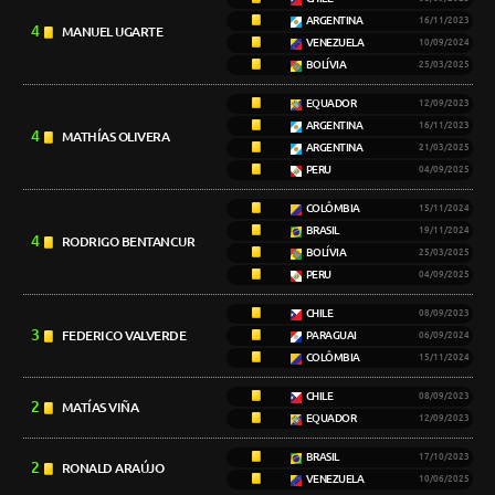
ARGENTINA
16/11/2023
4
MANUEL UGARTE
VENEZUELA
10/09/2024
BOLÍVIA
25/03/2025
EQUADOR
12/09/2023
ARGENTINA
16/11/2023
4
MATHÍAS OLIVERA
ARGENTINA
21/03/2025
PERU
04/09/2025
COLÔMBIA
15/11/2024
BRASIL
19/11/2024
4
RODRIGO BENTANCUR
BOLÍVIA
25/03/2025
PERU
04/09/2025
CHILE
08/09/2023
3
FEDERICO VALVERDE
PARAGUAI
06/09/2024
COLÔMBIA
15/11/2024
CHILE
08/09/2023
2
MATÍAS VIÑA
EQUADOR
12/09/2023
BRASIL
17/10/2023
2
RONALD ARAÚJO
VENEZUELA
10/06/2025