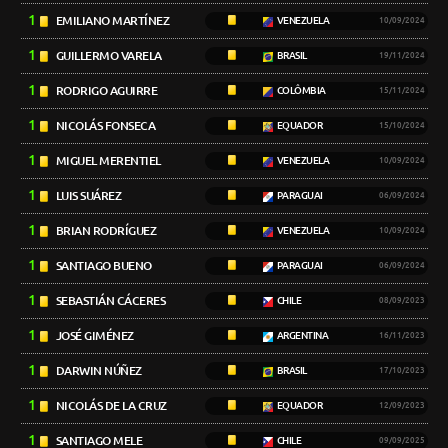
1
EMILIANO MARTÍNEZ
VENEZUELA
10/09/2024
1
GUILLERMO VARELA
BRASIL
19/11/2024
1
RODRIGO AGUIRRE
COLÔMBIA
15/11/2024
1
NICOLÁS FONSECA
EQUADOR
15/10/2024
1
MIGUEL MERENTIEL
VENEZUELA
10/09/2024
1
LUIS SUÁREZ
PARAGUAI
06/09/2024
1
BRIAN RODRÍGUEZ
VENEZUELA
10/09/2024
1
SANTIAGO BUENO
PARAGUAI
06/09/2024
1
SEBASTIÁN CÁCERES
CHILE
08/09/2023
1
JOSÉ GIMÉNEZ
ARGENTINA
16/11/2023
1
DARWIN NÚÑEZ
BRASIL
17/10/2023
1
NICOLÁS DE LA CRUZ
EQUADOR
12/09/2023
1
SANTIAGO MELE
CHILE
09/09/2025