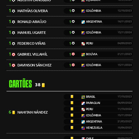
1
1
MATHÍAS OLIVERA
1
COLÔMBIA
12/10/2023
1
RONALD ARAÚJO
1
ARGENTINA
16/11/2023
1
MANUEL UGARTE
1
COLÔMBIA
15/11/2024
1
FEDERICO VIÑAS
1
PERU
04/09/2025
1
GABRIEL VILLAMÍL
1
BOLÍVIA
21/11/2023
1
DAVINSON SÁNCHEZ
1
COLÔMBIA
15/11/2024
CARTÕES
38
BRASIL
17/10/2023
PARAGUAI
06/09/2024
PERU
11/10/2024
6
NAHITAN NÁNDEZ
COLÔMBIA
15/11/2024
ARGENTINA
21/03/2025
VENEZUELA
10/06/2025
CHILE
08/09/2023