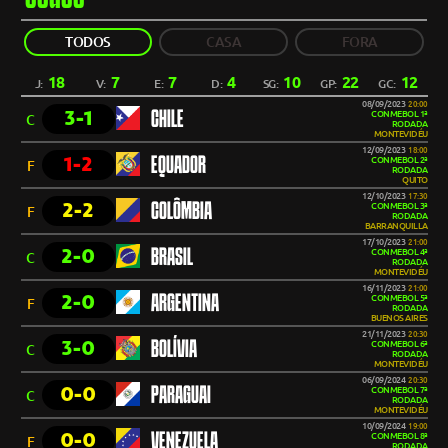
TODOS
CASA
FORA
18
7
7
4
10
22
12
J:
V:
E:
D:
SG:
GP:
GC:
08/09/2023
20:00
3-1
CHILE
CONMEBOL 1ª
C
RODADA
MONTEVIDÉU
12/09/2023
18:00
1-2
EQUADOR
CONMEBOL 2ª
F
RODADA
QUITO
12/10/2023
17:30
2-2
COLÔMBIA
CONMEBOL 3ª
F
RODADA
BARRANQUILLA
17/10/2023
21:00
2-0
BRASIL
CONMEBOL 4ª
C
RODADA
MONTEVIDÉU
16/11/2023
21:00
2-0
ARGENTINA
CONMEBOL 5ª
F
RODADA
BUENOS AIRES
21/11/2023
20:30
3-0
BOLÍVIA
CONMEBOL 6ª
C
RODADA
MONTEVIDÉU
06/09/2024
20:30
0-0
PARAGUAI
CONMEBOL 7ª
C
RODADA
MONTEVIDÉU
10/09/2024
19:00
0-0
VENEZUELA
CONMEBOL 8ª
F
RODADA