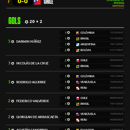
0-0
CHILE
CONMEBOL 18ª
F
RODADA
SANTIAGO
GOLS
20 + 2
1
COLÔMBIA
12/10/2023
1
BRASIL
17/10/2023
5
DARWIN NÚÑEZ
1
ARGENTINA
16/11/2023
2
BOLÍVIA
21/11/2023
2
CHILE
08/09/2023
3
NICOLÁS DE LA CRUZ
1
BRASIL
17/10/2023
1
COLÔMBIA
15/11/2024
3
RODRIGO AGUIRRE
1
VENEZUELA
10/06/2025
1
PERU
04/09/2025
1
CHILE
08/09/2023
2
FEDERICO VALVERDE
1
BRASIL
19/11/2024
1
VENEZUELA
10/06/2025
2
GIORGIAN DE ARRASCAETA
1
PERU
04/09/2025
1
AGUSTÍN CANOBBIO
EQUADOR
12/09/2023