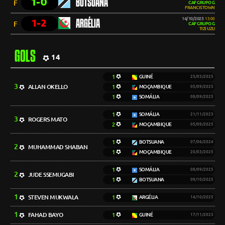
1-0
BOTSUANA
F
CAF GRUPO G
FRANCISTOWN
14/10/2025
13:00
1-2
ARGÉLIA
F
CAF GRUPO G
TIZI UZU
GOLS
14
1
GUINÉ
25/03/2025
3
ALLAN OKELLO
1
MOÇAMBIQUE
05/09/2025
1
SOMÁLIA
08/09/2025
1
SOMÁLIA
21/11/2023
3
ROGERS MATO
2
MOÇAMBIQUE
05/09/2025
1
BOTSUANA
07/06/2024
2
MUHAMMAD SHABAN
1
MOÇAMBIQUE
20/03/2025
1
SOMÁLIA
08/09/2025
2
JUDE SSEMUGABI
1
BOTSUANA
09/10/2025
1
STEVEN MUKWALA
1
ARGÉLIA
14/10/2025
1
FAHAD BAYO
1
GUINÉ
17/11/2023