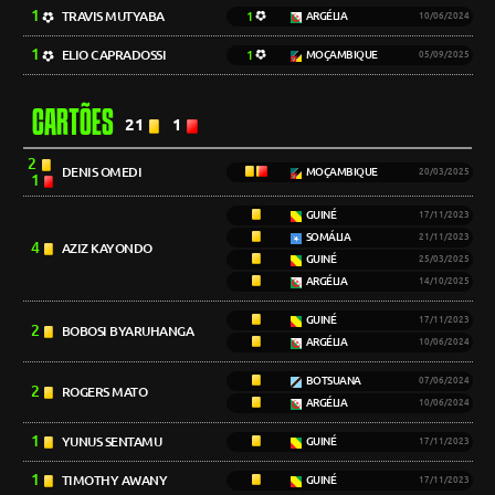
1
TRAVIS MUTYABA
1
ARGÉLIA
10/06/2024
1
ELIO CAPRADOSSI
1
MOÇAMBIQUE
05/09/2025
CARTÕES
21
1
2
DENIS OMEDI
MOÇAMBIQUE
20/03/2025
1
GUINÉ
17/11/2023
SOMÁLIA
21/11/2023
4
AZIZ KAYONDO
GUINÉ
25/03/2025
ARGÉLIA
14/10/2025
GUINÉ
17/11/2023
2
BOBOSI BYARUHANGA
ARGÉLIA
10/06/2024
BOTSUANA
07/06/2024
2
ROGERS MATO
ARGÉLIA
10/06/2024
1
YUNUS SENTAMU
GUINÉ
17/11/2023
1
TIMOTHY AWANY
GUINÉ
17/11/2023