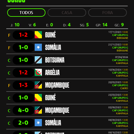
TODOS
CASA
FORA
10
6
0
4
5
14
9
J:
V:
E:
D:
SG:
GP:
GC:
17/11/2023
10:00
1-2
GUINÉ
F
CAF GRUPO G
BERKANE
21/11/2023
10:00
1-0
SOMÁLIA
F
CAF GRUPO G
BERKANE
07/06/2024
1-0
BOTSUANA
C
CAF GRUPO G
KAMPALA
10/06/2024
13:00
1-2
ARGÉLIA
C
CAF GRUPO G
KAMPALA
20/03/2025
10:00
1-3
MOÇAMBIQUE
F
CAF GRUPO G
CAIRO
25/03/2025
13:00
1-0
GUINÉ
C
CAF GRUPO G
KAMPALA
05/09/2025
13:00
4-0
MOÇAMBIQUE
C
CAF GRUPO G
KAMPALA
08/09/2025
13:00
2-0
SOMÁLIA
C
CAF GRUPO G
KAMPALA
09/10/2025
13:00