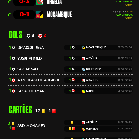
0-3
ARGÉLIA
C
CAF GRUPO G
ORAN
14/10/2025
13:00
0-1
MOÇAMBIQUE
C
CAF GRUPO G
ORAN
GOLS
3
2
1
ISMAEL SHIRWA
1
MOÇAMBIQUE
07/06/2024
1
YUSUF AHMED
1
ARGÉLIA
16/11/2023
1
SAK HASSAN
1
BOTSUANA
10/06/2024
1
AHMED ABDULLAHI ABDI
1
ARGÉLIA
16/11/2023
1
FAISAL OTHMAN
1
GUINÉ
05/09/2025
CARTÕES
17
1
3
ARGÉLIA
16/11/2023
ABDI MOHAMED
1
UGANDA
21/11/2023