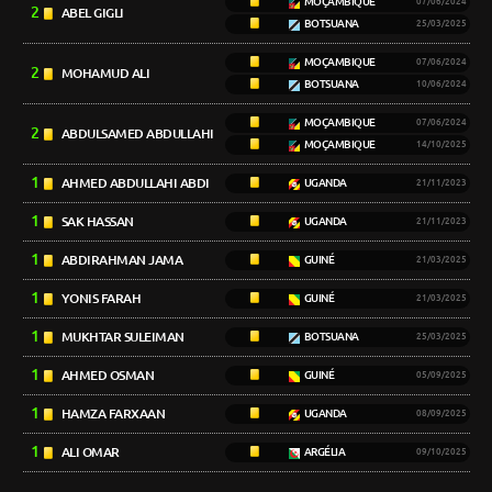
MOÇAMBIQUE
07/06/2024
2
ABEL GIGLI
BOTSUANA
25/03/2025
MOÇAMBIQUE
07/06/2024
2
MOHAMUD ALI
BOTSUANA
10/06/2024
MOÇAMBIQUE
07/06/2024
2
ABDULSAMED ABDULLAHI
MOÇAMBIQUE
14/10/2025
1
AHMED ABDULLAHI ABDI
UGANDA
21/11/2023
1
SAK HASSAN
UGANDA
21/11/2023
1
ABDIRAHMAN JAMA
GUINÉ
21/03/2025
1
YONIS FARAH
GUINÉ
21/03/2025
1
MUKHTAR SULEIMAN
BOTSUANA
25/03/2025
1
AHMED OSMAN
GUINÉ
05/09/2025
1
HAMZA FARXAAN
UGANDA
08/09/2025
1
ALI OMAR
ARGÉLIA
09/10/2025