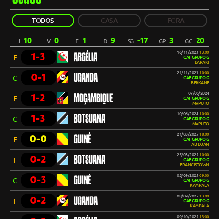
TODOS
CASA
FORA
10
0
1
9
-17
3
20
J:
V:
E:
D:
SG:
GP:
GC:
16/11/2023
13:00
1-3
ARGÉLIA
F
CAF GRUPO G
BARAKI
21/11/2023
10:00
0-1
UGANDA
C
CAF GRUPO G
BERKANE
07/06/2024
1-2
MOÇAMBIQUE
F
CAF GRUPO G
MAPUTO
10/06/2024
10:00
1-3
BOTSUANA
C
CAF GRUPO G
MAPUTO
21/03/2025
18:00
0-0
GUINÉ
F
CAF GRUPO G
ABIDJAN
25/03/2025
10:00
0-2
BOTSUANA
F
CAF GRUPO G
FRANCISTOWN
05/09/2025
09:00
0-3
GUINÉ
C
CAF GRUPO G
KAMPALA
08/09/2025
13:00
0-2
UGANDA
F
CAF GRUPO G
KAMPALA
09/10/2025
13:00