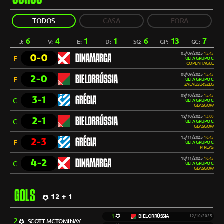
TODOS
CASA
FORA
6
4
1
1
6
13
7
J:
V:
E:
D:
SG:
GP:
GC:
05/09/2025
15:45
0-0
DINAMARCA
F
UEFA GRUPO C
COPENHAGUE
08/09/2025
15:45
2-0
BIELORRÚSSIA
F
UEFA GRUPO C
ZALAEGERSZEG
09/10/2025
15:45
3-1
GRÉCIA
C
UEFA GRUPO C
GLASGOW
12/10/2025
13:00
2-1
BIELORRÚSSIA
C
UEFA GRUPO C
GLASGOW
15/11/2025
16:45
2-3
GRÉCIA
F
UEFA GRUPO C
PIREAS
18/11/2025
16:45
4-2
DINAMARCA
C
UEFA GRUPO C
GLASGOW
GOLS
12 + 1
1
BIELORRÚSSIA
12/10/2025
2
SCOTT MCTOMINAY