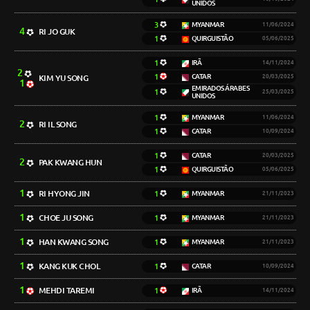
UNIDOS
3
MYANMAR
11/06/2024
4
RI JO GUK
1
QUIRGUISTÃO
05/06/2025
1
IRÃ
14/11/2024
2
1
CATAR
KIM YU SONG
20/03/2025
1
EMIRADOS ÁRABES
1
25/03/2025
UNIDOS
1
MYANMAR
11/06/2024
2
RI IL SONG
1
CATAR
10/09/2024
1
CATAR
20/03/2025
2
PAK KWANG HUN
1
QUIRGUISTÃO
05/06/2025
1
RI HYONG JIN
1
MYANMAR
21/11/2023
1
CHOE JU SONG
1
MYANMAR
21/11/2023
1
HAN KWANG SONG
1
MYANMAR
21/11/2023
1
KANG KUK CHOL
1
CATAR
10/09/2024
1
MEHDI TAREMI
1
IRÃ
14/11/2024