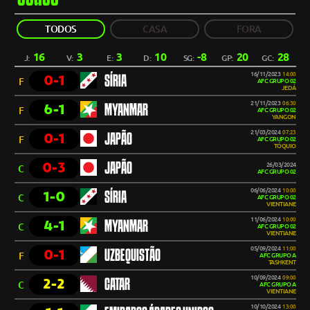
TODOS
CASA
FORA
16
3
3
10
-8
20
28
J:
V:
E:
D:
SG:
GP:
GC:
16/11/2023
14:00
0-1
SÍRIA
F
AFC GRUPO 02
JEDÁ
21/11/2023
06:30
6-1
MYANMAR
F
AFC GRUPO 02
YANGON
21/03/2024
07:23
0-1
JAPÃO
F
AFC GRUPO 02
TÓQUIO
0-3
JAPÃO
26/03/2024
C
AFC GRUPO 02
06/06/2024
10:00
1-0
SÍRIA
C
AFC GRUPO 02
VIENTIANE
11/06/2024
10:00
4-1
MYANMAR
C
AFC GRUPO 02
VIENTIANE
05/09/2024
11:00
0-1
UZBEQUISTÃO
F
AFC GRUPO A
TASHKENT
10/09/2024
09:00
2-2
CATAR
C
AFC GRUPO A
VIENTIANE
10/10/2024
13:00