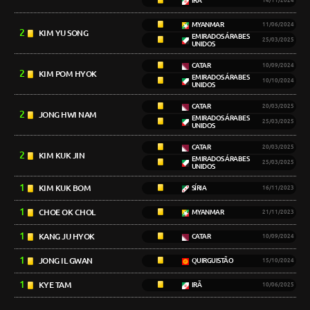
IRÃ
14/11/2024
MYANMAR
11/06/2024
2
KIM YU SONG
EMIRADOS ÁRABES
25/03/2025
UNIDOS
CATAR
10/09/2024
2
KIM POM HYOK
EMIRADOS ÁRABES
10/10/2024
UNIDOS
CATAR
20/03/2025
2
JONG HWI NAM
EMIRADOS ÁRABES
25/03/2025
UNIDOS
CATAR
20/03/2025
2
KIM KUK JIN
EMIRADOS ÁRABES
25/03/2025
UNIDOS
1
KIM KUK BOM
SÍRIA
16/11/2023
1
CHOE OK CHOL
MYANMAR
21/11/2023
1
KANG JU HYOK
CATAR
10/09/2024
1
JONG IL GWAN
QUIRGUISTÃO
15/10/2024
1
KYE TAM
IRÃ
10/06/2025