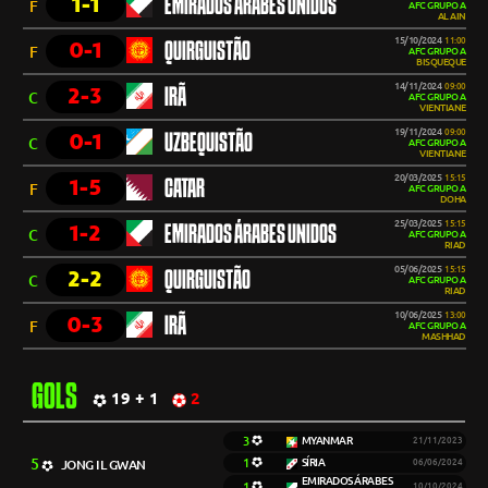
1-1
EMIRADOS ÁRABES UNIDOS
F
AFC GRUPO A
AL AIN
15/10/2024
11:00
0-1
QUIRGUISTÃO
F
AFC GRUPO A
BISQUEQUE
14/11/2024
09:00
2-3
IRÃ
C
AFC GRUPO A
VIENTIANE
19/11/2024
09:00
0-1
UZBEQUISTÃO
C
AFC GRUPO A
VIENTIANE
20/03/2025
15:15
1-5
CATAR
F
AFC GRUPO A
DOHA
25/03/2025
15:15
1-2
EMIRADOS ÁRABES UNIDOS
C
AFC GRUPO A
RIAD
05/06/2025
15:15
2-2
QUIRGUISTÃO
C
AFC GRUPO A
RIAD
10/06/2025
13:00
0-3
IRÃ
F
AFC GRUPO A
MASHHAD
GOLS
19 + 1
2
3
MYANMAR
21/11/2023
5
1
SÍRIA
JONG IL GWAN
06/06/2024
EMIRADOS ÁRABES
1
10/10/2024