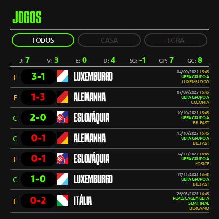
JOGOS
TODOS
CASA
FORA
7
3
0
4
-1
7
8
J:
V:
E:
D:
SG:
GP:
GC:
04/09/2025
15:45
3-1
LUXEMBURGO
F
UEFA GRUPO A
LUXEMBURGO
07/09/2025
15:45
1-3
ALEMANHA
F
UEFA GRUPO A
COLÔNIA
10/10/2025
15:45
2-0
ESLOVÁQUIA
C
UEFA GRUPO A
BELFAST
13/10/2025
15:45
0-1
ALEMANHA
C
UEFA GRUPO A
BELFAST
14/11/2025
16:45
0-1
ESLOVÁQUIA
F
UEFA GRUPO A
KOSICE
17/11/2025
16:45
1-0
LUXEMBURGO
C
UEFA GRUPO A
BELFAST
26/03/2026
16:45
0-2
ITÁLIA
REPESCAGEM UEFA
F
SEMIFINAL
BÉRGAMO