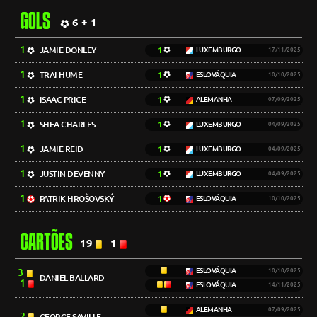
GOLS
6 + 1
1
JAMIE DONLEY
1
LUXEMBURGO
17/11/2025
1
TRAI HUME
1
ESLOVÁQUIA
10/10/2025
1
ISAAC PRICE
1
ALEMANHA
07/09/2025
1
SHEA CHARLES
1
LUXEMBURGO
04/09/2025
1
JAMIE REID
1
LUXEMBURGO
04/09/2025
1
JUSTIN DEVENNY
1
LUXEMBURGO
04/09/2025
1
PATRIK HROŠOVSKÝ
1
ESLOVÁQUIA
10/10/2025
CARTÕES
19
1
3
ESLOVÁQUIA
10/10/2025
DANIEL BALLARD
1
ESLOVÁQUIA
14/11/2025
ALEMANHA
07/09/2025
2
GEORGE SAVILLE