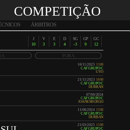
COMPETIÇÃO
ÉCNICOS
ÁRBITROS
J
V
E
D
SG
GP
GC
10
3
3
4
-3
9
12
SA
FORA
16/11/2023
13:00
CAF GRUPO C
UYO
21/11/2023
10:00
CAF GRUPO C
DURBAN
07/06/2024
CAF GRUPO C
JOANESBURGO
11/06/2024
13:00
CAF GRUPO C
DURBAN
21/03/2025
13:00
 SUL
CAF GRUPO C