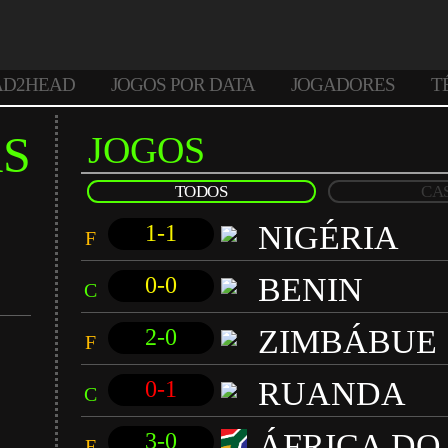
AD2HEAD
JOGOS POR DATA
JOGADORES
T
AS
JOGOS
TODOS
CA
NIGÉRIA
1-1
F
BENIN
0-0
C
ZIMBÁBUE
2-0
F
RUANDA
0-1
C
ÁFRICA DO
3-0
F