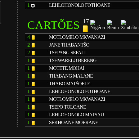
1
LEHLOHONOLO FOTHOANE
17
CARTÕES
4
MOTLOMELO MKWANAZI
2
JANE THABANTŠO
2
TSEPANG SEFALI
1
TSHWARELO BERENG
1
MOTETE MOHAI
1
THABANG MALANE
1
THABO MATŠOELE
1
LEHLOHONOLO FOTHOANE
1
MOTLOMELO MKWANAZI
1
TSEPO TOLOANE
1
LEHLOHONOLO MATSAU
1
SEKHOANE MOERANE