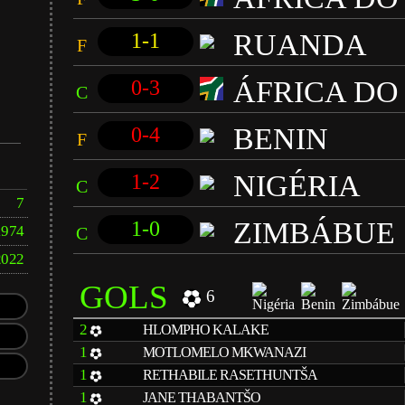
RUANDA
1-1
F
ÁFRICA DO
0-3
C
BENIN
0-4
F
NIGÉRIA
1-2
C
7
ZIMBÁBUE
1-0
1974
C
2022
GOLS
6
2
HLOMPHO KALAKE
1
MOTLOMELO MKWANAZI
1
RETHABILE RASETHUNTŠA
1
JANE THABANTŠO