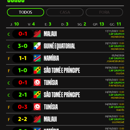
TODOS
CASA
FORA
10
4
3
3
2
13
11
J:
V:
E:
D:
SG:
GP:
GC:
17/11/2023
13:00
0-1
MALAUI
C
CAF GRUPO H
MONROVIA
20/11/2023
13:00
3-0
GUINÉ EQUATORIAL
C
CAF GRUPO H
MONROVIA
05/06/2024
1-1
NAMÍBIA
F
CAF GRUPO H
JOANESBURGO
09/06/2024
10:00
1-0
SÃO TOMÉ E PRÍNCIPE
F
CAF GRUPO H
OUJDA
19/03/2025
13:00
0-1
TUNÍSIA
C
CAF GRUPO H
PAYNESVILLE
24/03/2025
13:00
2-1
SÃO TOMÉ E PRÍNCIPE
C
CAF GRUPO H
MONROVIA
04/09/2025
16:00
0-3
TUNÍSIA
F
CAF GRUPO H
RADÈS
08/09/2025
13:00
2-2
MALAUI
F
CAF GRUPO H
LILONGWE
09/10/2025
13:00