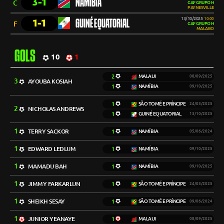
3-1
NAMÍBIA
C
CAF GRUPO H
PAYNESVILLE
13/10/2025
10:00
1-1
GUINÉ EQUATORIAL
F
CAF GRUPO H
MALABO
GOLS
10
1
2
MALAUI
08/09/2025
3
AYOUBA KOSIAH
1
NAMÍBIA
09/10/2025
1
SÃO TOMÉ E PRÍNCIPE
24/03/2025
2
NICHOLAS ANDREWS
1
GUINÉ EQUATORIAL
13/10/2025
1
TERRY SACKOR
1
NAMÍBIA
05/06/2024
1
EDWARD LEDLUM
1
NAMÍBIA
09/10/2025
1
MAMADU BAH
1
NAMÍBIA
09/10/2025
1
JIMMY FARKARLUN
1
SÃO TOMÉ E PRÍNCIPE
24/03/2025
1
SHEIKH SESAY
1
SÃO TOMÉ E PRÍNCIPE
09/06/2024
1
JUNIOR YEANAYE
1
MALAUI
08/09/2025