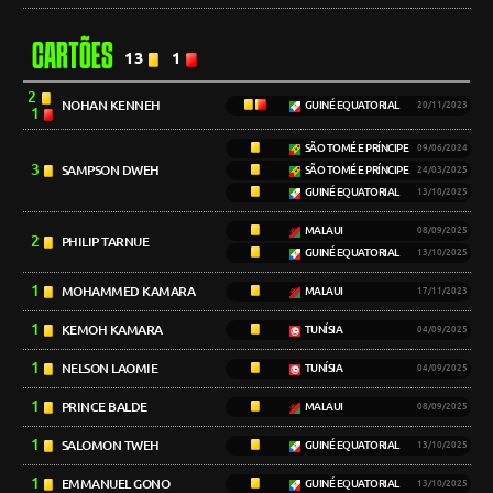
CARTÕES
13
1
2
NOHAN KENNEH
GUINÉ EQUATORIAL
20/11/2023
1
SÃO TOMÉ E PRÍNCIPE
09/06/2024
3
SAMPSON DWEH
SÃO TOMÉ E PRÍNCIPE
24/03/2025
GUINÉ EQUATORIAL
13/10/2025
MALAUI
08/09/2025
2
PHILIP TARNUE
GUINÉ EQUATORIAL
13/10/2025
1
MOHAMMED KAMARA
MALAUI
17/11/2023
1
KEMOH KAMARA
TUNÍSIA
04/09/2025
1
NELSON LAOMIE
TUNÍSIA
04/09/2025
1
PRINCE BALDE
MALAUI
08/09/2025
1
SALOMON TWEH
GUINÉ EQUATORIAL
13/10/2025
1
EMMANUEL GONO
GUINÉ EQUATORIAL
13/10/2025