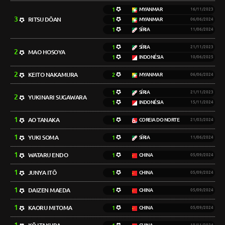
1
MYANMAR
16/11/2023
3
RITSU DŌAN
1
MYANMAR
06/06/2024
1
SÍRIA
11/06/2024
1
SÍRIA
21/11/2023
2
MAO HOSOYA
1
INDONÉSIA
10/06/2025
2
KEITO NAKAMURA
2
MYANMAR
06/06/2024
1
SÍRIA
21/11/2023
2
YUKINARI SUGAWARA
1
INDONÉSIA
15/11/2024
1
AO TANAKA
1
COREIA DO NORTE
21/03/2024
1
YUKI SOMA
1
SÍRIA
11/06/2024
1
WATARU ENDO
1
CHINA
05/09/2024
1
JUNYA ITŌ
1
CHINA
05/09/2024
1
DAIZEN MAEDA
1
CHINA
05/09/2024
1
KAORU MITOMA
1
CHINA
05/09/2024