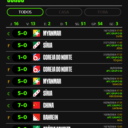
TODOS
CASA
FORA
16
13
2
1
51
54
3
J:
V:
E:
D:
SG:
GP:
GC:
16/11/2023
07:00
5-0
MYANMAR
C
AFC GRUPO 02
SUITA
21/11/2023
11:45
5-0
SÍRIA
F
AFC GRUPO 02
JEDÁ
21/03/2024
07:23
1-0
COREIA DO NORTE
C
AFC GRUPO 02
TÓQUIO
3-0
COREIA DO NORTE
26/03/2024
F
AFC GRUPO 02
06/06/2024
09:10
5-0
MYANMAR
F
AFC GRUPO 02
YANGON
11/06/2024
07:14
5-0
SÍRIA
C
AFC GRUPO 02
HIROSHIMA
05/09/2024
07:35
7-0
CHINA
C
AFC GRUPO C
SAITAMA
10/09/2024
13:00
5-0
BAHREIN
F
AFC GRUPO C
RIFA
10/10/2024
15:00