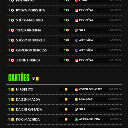
1
KŌ ITAKURA
1
CHINA
19/11/2024
1
RYOYA MORISHITA
1
INDONÉSIA
10/06/2025
1
SHŪTO MACHINO
1
INDONÉSIA
10/06/2025
1
THAER KROUMA
1
SÍRIA
11/06/2024
1
SHŌGO TANIGUCHI
1
AUSTRÁLIA
15/10/2024
1
CAMERON BURGESS
1
AUSTRÁLIA
15/10/2024
1
JUSTIN HUBNER
1
INDONÉSIA
15/11/2024
CARTÕES
8
1
HIROKI ITŌ
COREIA DO NORTE
21/03/2024
1
DAIZEN MAEDA
MYANMAR
06/06/2024
1
DAICHI KAMADA
SÍRIA
11/06/2024
1
KOKI MACHIDA
ARÁBIA SAUDITA
10/10/2024