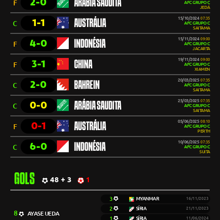
2-0
ARÁBIA SAUDITA
F
AFC GRUPO C
JEDÁ
15/10/2024
07:35
1-1
AUSTRÁLIA
C
AFC GRUPO C
SAITAMA
15/11/2024
09:00
4-0
INDONÉSIA
F
AFC GRUPO C
JACARTA
19/11/2024
09:00
3-1
CHINA
F
AFC GRUPO C
XIAMEN
20/03/2025
07:35
2-0
BAHREIN
C
AFC GRUPO C
SAITAMA
25/03/2025
07:35
0-0
ARÁBIA SAUDITA
C
AFC GRUPO C
SAITAMA
05/06/2025
08:10
0-1
AUSTRÁLIA
F
AFC GRUPO C
PERTH
10/06/2025
07:35
6-0
INDONÉSIA
C
AFC GRUPO C
SUITA
GOLS
48 + 3
1
3
MYANMAR
16/11/2023
2
SÍRIA
21/11/2023
8
AYASE UEDA
1
SÍRIA
11/06/2024