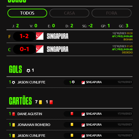
TODOS
CASA
FORA
2
0
0
2
-2
1
3
J:
V:
E:
D:
SG:
GP:
GC:
12/10/2023
08:30
1-2
SINGAPURA
F
AFC PRELIMINAR
BISHAN
17/10/2023
01:45
0-1
SINGAPURA
C
AFC PRELIMINAR
DEDEDO
GOLS
1
1
JASON CUNLIFFE
1
SINGAPURA
12/10/2023
CARTÕES
7
1
1
DANE AGUSTIN
SINGAPURA
17/10/2023
1
JONAHAN ROMERO
SINGAPURA
12/10/2023
1
JASON CUNLIFFE
SINGAPURA
12/10/2023