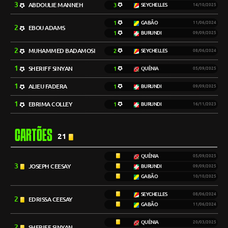
3
ABDOULIE MANNEH
3
SEYCHELLES
14/10/2025
1
GABÃO
11/06/2024
2
EBOU ADAMS
1
BURUNDI
09/09/2025
2
MUHAMMED BADAMOSI
2
SEYCHELLES
08/06/2024
1
SHERIFF SINYAN
1
QUÊNIA
05/09/2025
1
ALIEU FADERA
1
BURUNDI
09/09/2025
1
EBRIMA COLLEY
1
BURUNDI
16/11/2023
CARTÕES
21
QUÊNIA
05/09/2025
3
JOSEPH CEESAY
BURUNDI
09/09/2025
GABÃO
10/10/2025
SEYCHELLES
08/06/2024
2
EDRISSA CEESAY
GABÃO
11/06/2024
QUÊNIA
20/03/2025
2
SHERIFF SINYAN