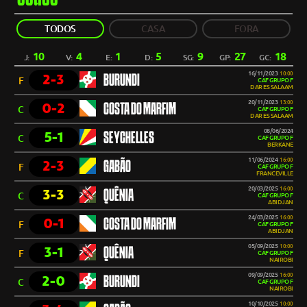
TODOS
CASA
FORA
10
4
1
5
9
27
18
J:
V:
E:
D:
SG:
GP:
GC:
16/11/2023
10:00
2-3
BURUNDI
F
CAF GRUPO F
DAR ES SALAAM
20/11/2023
13:00
0-2
COSTA DO MARFIM
C
CAF GRUPO F
DAR ES SALAAM
08/06/2024
5-1
SEYCHELLES
C
CAF GRUPO F
BERKANE
11/06/2024
16:00
2-3
GABÃO
F
CAF GRUPO F
FRANCEVILLE
20/03/2025
16:00
3-3
QUÊNIA
C
CAF GRUPO F
ABIDJAN
24/03/2025
16:00
0-1
COSTA DO MARFIM
F
CAF GRUPO F
ABIDJAN
05/09/2025
10:00
3-1
QUÊNIA
F
CAF GRUPO F
NAIROBI
09/09/2025
16:00
2-0
BURUNDI
C
CAF GRUPO F
NAIROBI
10/10/2025
10:00