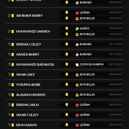
BURUNDI
09/09/2025
QUÊNIA
05/09/2025
2
ABUBAKR BARRY
SEYCHELLES
14/10/2025
GABÃO
10/10/2025
2
MUHAMMED SANNEH
SEYCHELLES
14/10/2025
1
EBRIMA COLLEY
BURUNDI
16/11/2023
1
HAMZA BARRY
BURUNDI
16/11/2023
1
MUHAMMED BADAMOSI
COSTA DO MARFIM
20/11/2023
1
OMAR GAYE
SEYCHELLES
08/06/2024
1
YUSUPHA BOBB
SEYCHELLES
08/06/2024
1
ALASANA MANNEH
SEYCHELLES
08/06/2024
1
EBRIMA JARJU
QUÊNIA
20/03/2025
1
OMAR COLLEY
QUÊNIA
20/03/2025
1
EBOU ADAMS
QUÊNIA
05/09/2025