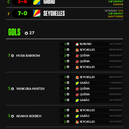
3-4
GABÃO
C
CAF GRUPO F
NAIROBI
14/10/2025
10:00
7-0
SEYCHELLES
F
CAF GRUPO F
SAINT PIERRE
GOLS
27
1
BURUNDI
16/11/2023
1
SEYCHELLES
08/06/2024
7
MUSA BARROW
2
QUÊNIA
20/03/2025
1
QUÊNIA
05/09/2025
2
SEYCHELLES
14/10/2025
1
SEYCHELLES
08/06/2024
1
GABÃO
11/06/2024
5
YANKUBA MINTEH
1
QUÊNIA
20/03/2025
1
QUÊNIA
05/09/2025
1
GABÃO
10/10/2025
1
SEYCHELLES
08/06/2024
5
ADAMA SIDIBEH
2
GABÃO
10/10/2025
2
SEYCHELLES
14/10/2025