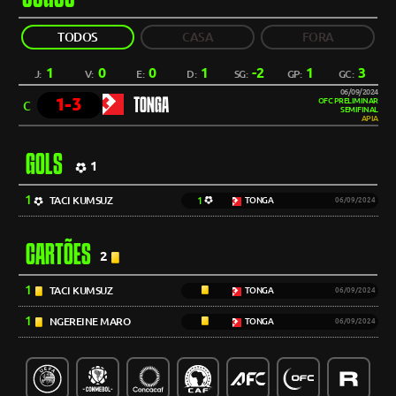
TODOS
CASA
FORA
1
0
0
1
-2
1
3
J:
V:
E:
D:
SG:
GP:
GC:
06/09/2024
1-3
TONGA
OFC PRELIMINAR
C
SEMIFINAL
APIA
GOLS
1
1
TACI KUMSUZ
1
TONGA
06/09/2024
CARTÕES
2
1
TACI KUMSUZ
TONGA
06/09/2024
1
NGEREINE MARO
TONGA
06/09/2024