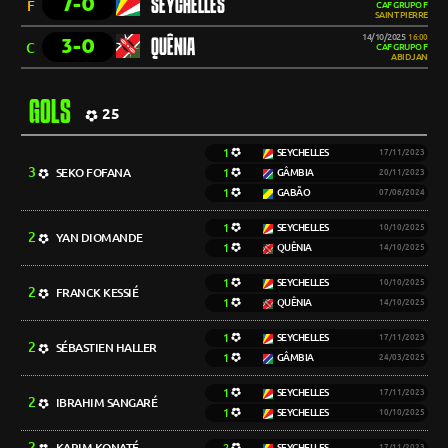
7-0
SEYCHELLES
F
CAF GRUPO F
SAINT PIERRE
14/10/2025
16:00
3-0
QUÊNIA
C
CAF GRUPO F
ABIDJAN
GOLS
25
1
SEYCHELLES
17/11/2023
3
SEKO FOFANA
1
GÂMBIA
20/11/2023
1
GABÃO
07/06/2024
1
SEYCHELLES
10/10/2025
2
YAN DIOMANDE
1
QUÊNIA
14/10/2025
1
SEYCHELLES
10/10/2025
2
FRANCK KESSIÉ
1
QUÊNIA
14/10/2025
1
SEYCHELLES
17/11/2023
2
SÉBASTIEN HALLER
1
GÂMBIA
24/03/2025
1
SEYCHELLES
17/11/2023
2
IBRAHIM SANGARÉ
1
SEYCHELLES
10/10/2025
2
KARIM KONATÉ
SEYCHELLES
17/11/2023