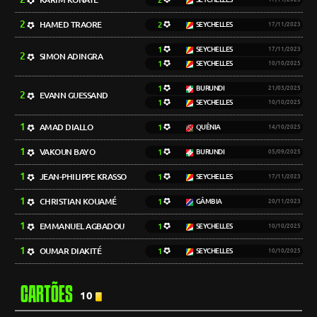
2
2
HAMED TRAORE
2
SEYCHELLES
17/11/2023
1
SEYCHELLES
17/11/2023
2
SIMON ADINGRA
1
SEYCHELLES
10/10/2025
1
BURUNDI
21/03/2025
2
EVANN GUESSAND
1
SEYCHELLES
10/10/2025
1
AMAD DIALLO
1
QUÊNIA
14/10/2025
1
VAKOUN BAYO
1
BURUNDI
05/09/2025
1
JEAN-PHILIPPE KRASSO
1
SEYCHELLES
17/11/2023
1
CHRISTIAN KOUAMÉ
1
GÂMBIA
20/11/2023
1
EMMANUEL AGBADOU
1
SEYCHELLES
10/10/2025
1
OUMAR DIAKITÉ
1
SEYCHELLES
10/10/2025
CARTÕES
10