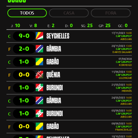
TODOS
CASA
FORA
10
8
2
0
25
25
0
J:
V:
E:
D:
SG:
GP:
GC:
17/11/2023
16:00
9-0
SEYCHELLES
C
CAF GRUPO F
ABIDJAN
20/11/2023
13:00
2-0
GÂMBIA
F
CAF GRUPO F
DAR ES SALAAM
07/06/2024
1-0
GABÃO
C
CAF GRUPO F
KORHOGO
11/06/2024
10:00
0-0
QUÊNIA
F
CAF GRUPO F
LILONGWE
21/03/2025
16:00
1-0
BURUNDI
F
CAF GRUPO F
MEKNÈS
24/03/2025
16:00
1-0
GÂMBIA
C
CAF GRUPO F
ABIDJAN
05/09/2025
16:00
1-0
BURUNDI
C
CAF GRUPO F
ABIDJAN
09/09/2025
16:00
0-0
GABÃO
F
CAF GRUPO F
FRANCEVILLE
10/10/2025
10:00