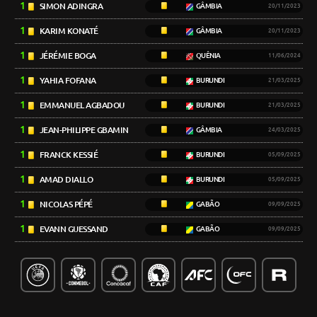
1
SIMON ADINGRA
GÂMBIA
20/11/2023
1
KARIM KONATÉ
GÂMBIA
20/11/2023
1
JÉRÉMIE BOGA
QUÊNIA
11/06/2024
1
YAHIA FOFANA
BURUNDI
21/03/2025
1
EMMANUEL AGBADOU
BURUNDI
21/03/2025
1
JEAN-PHILIPPE GBAMIN
GÂMBIA
24/03/2025
1
FRANCK KESSIÉ
BURUNDI
05/09/2025
1
AMAD DIALLO
BURUNDI
05/09/2025
1
NICOLAS PÉPÉ
GABÃO
09/09/2025
1
EVANN GUESSAND
GABÃO
09/09/2025