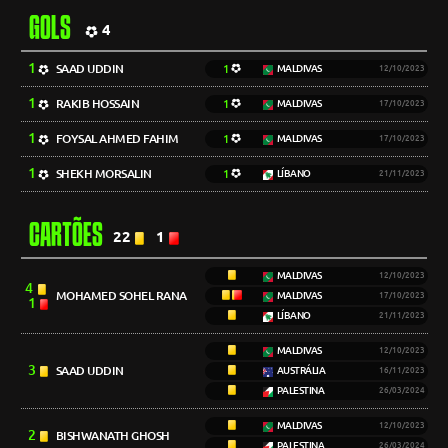
GOLS
4
1
SAAD UDDIN
1
MALDIVAS
12/10/2023
1
RAKIB HOSSAIN
1
MALDIVAS
17/10/2023
1
FOYSAL AHMED FAHIM
1
MALDIVAS
17/10/2023
1
SHEKH MORSALIN
1
LÍBANO
21/11/2023
CARTÕES
22
1
MALDIVAS
12/10/2023
4
MOHAMED SOHEL RANA
MALDIVAS
17/10/2023
1
LÍBANO
21/11/2023
MALDIVAS
12/10/2023
3
SAAD UDDIN
AUSTRÁLIA
16/11/2023
PALESTINA
26/03/2024
MALDIVAS
12/10/2023
2
BISHWANATH GHOSH
PALESTINA
26/03/2024