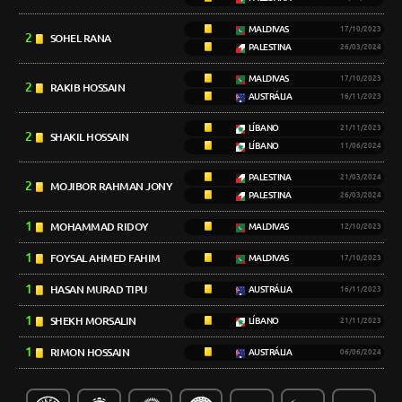
MALDIVAS
17/10/2023
2
SOHEL RANA
PALESTINA
26/03/2024
MALDIVAS
17/10/2023
2
RAKIB HOSSAIN
AUSTRÁLIA
16/11/2023
LÍBANO
21/11/2023
2
SHAKIL HOSSAIN
LÍBANO
11/06/2024
PALESTINA
21/03/2024
2
MOJIBOR RAHMAN JONY
PALESTINA
26/03/2024
1
MOHAMMAD RIDOY
MALDIVAS
12/10/2023
1
FOYSAL AHMED FAHIM
MALDIVAS
17/10/2023
1
HASAN MURAD TIPU
AUSTRÁLIA
16/11/2023
1
SHEKH MORSALIN
LÍBANO
21/11/2023
1
RIMON HOSSAIN
AUSTRÁLIA
06/06/2024