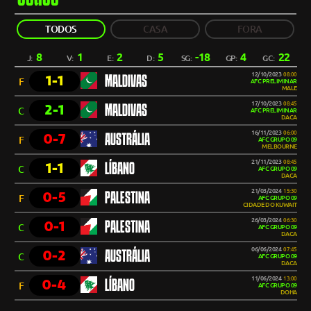
TODOS
CASA
FORA
8
1
2
5
-18
4
22
J:
V:
E:
D:
SG:
GP:
GC:
12/10/2023
08:00
1-1
MALDIVAS
F
AFC PRELIMINAR
MALE
17/10/2023
08:45
2-1
MALDIVAS
C
AFC PRELIMINAR
DACA
16/11/2023
06:00
0-7
AUSTRÁLIA
F
AFC GRUPO 09
MELBOURNE
21/11/2023
08:45
1-1
LÍBANO
C
AFC GRUPO 09
DACA
21/03/2024
15:30
0-5
PALESTINA
F
AFC GRUPO 09
CIDADE DO KUWAIT
26/03/2024
06:30
0-1
PALESTINA
C
AFC GRUPO 09
DACA
06/06/2024
07:45
0-2
AUSTRÁLIA
C
AFC GRUPO 09
DACA
11/06/2024
13:00
0-4
LÍBANO
F
AFC GRUPO 09
DOHA