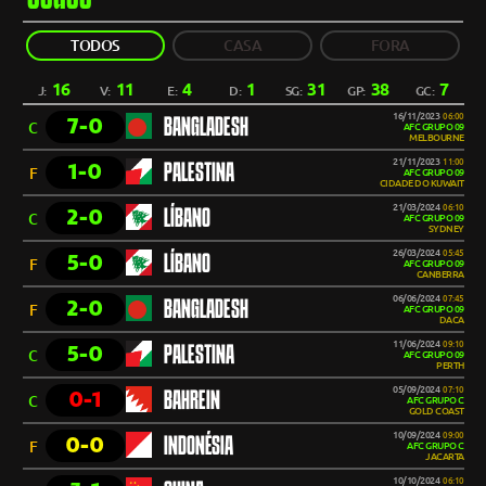
TODOS
CASA
FORA
16
11
4
1
31
38
7
J:
V:
E:
D:
SG:
GP:
GC:
16/11/2023
06:00
7-0
BANGLADESH
C
AFC GRUPO 09
MELBOURNE
21/11/2023
11:00
1-0
PALESTINA
F
AFC GRUPO 09
CIDADE DO KUWAIT
21/03/2024
06:10
2-0
LÍBANO
C
AFC GRUPO 09
SYDNEY
26/03/2024
05:45
5-0
LÍBANO
F
AFC GRUPO 09
CANBERRA
06/06/2024
07:45
2-0
BANGLADESH
F
AFC GRUPO 09
DACA
11/06/2024
09:10
5-0
PALESTINA
C
AFC GRUPO 09
PERTH
05/09/2024
07:10
0-1
BAHREIN
C
AFC GRUPO C
GOLD COAST
10/09/2024
09:00
0-0
INDONÉSIA
F
AFC GRUPO C
JACARTA
10/10/2024
06:10