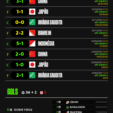
3-1
CHINA
C
AFC GRUPO C
ADELAIDE
15/10/2024
07:35
1-1
JAPÃO
F
AFC GRUPO C
SAITAMA
14/11/2024
06:10
0-0
ARÁBIA SAUDITA
C
AFC GRUPO C
MELBOURNE
19/11/2024
15:15
2-2
BAHREIN
F
AFC GRUPO C
RIFA
20/03/2025
06:10
5-1
INDONÉSIA
C
AFC GRUPO C
SYDNEY
25/03/2025
08:00
2-0
CHINA
F
AFC GRUPO C
HANGZHOU
05/06/2025
08:10
1-0
JAPÃO
C
AFC GRUPO C
PERTH
10/06/2025
15:15
2-1
ARÁBIA SAUDITA
F
AFC GRUPO C
JEDÁ
GOLS
36 + 2
2
1
LÍBANO
26/03/2024
1
BANGLADESH
06/06/2024
6
KUSINI YENGI
2
PALESTINA
11/06/2024