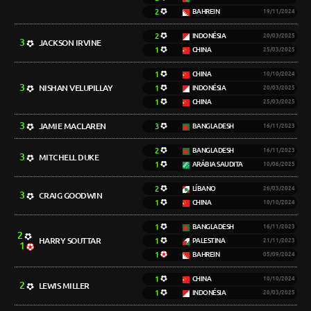
2
BAHREIN
19/11/2024
2
INDONÉSIA
20/03/2025
3
JACKSON IRVINE
1
CHINA
25/03/2025
1
CHINA
10/10/2024
3
NISHAN VELUPILLAY
1
INDONÉSIA
20/03/2025
1
CHINA
25/03/2025
3
JAMIE MACLAREN
3
BANGLADESH
16/11/2023
2
BANGLADESH
16/11/2023
3
MITCHELL DUKE
1
ARÁBIA SAUDITA
10/06/2025
2
LÍBANO
26/03/2024
3
CRAIG GOODWIN
1
CHINA
10/10/2024
1
BANGLADESH
16/11/2023
2
HARRY SOUTTAR
1
PALESTINA
21/11/2023
1
1
BAHREIN
05/09/2024
1
CHINA
10/10/2024
2
LEWIS MILLER
1
INDONÉSIA
20/03/2025