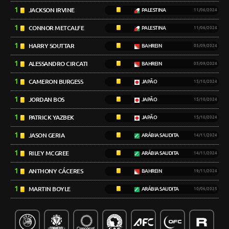
1
JACKSON IRVINE
PALESTINA
11/06/2024
1
CONNOR METCALFE
PALESTINA
11/06/2024
1
HARRY SOUTTAR
BAHREIN
05/09/2024
1
ALESSANDRO CIRCATI
BAHREIN
05/09/2024
1
CAMERON BURGESS
JAPÃO
15/10/2024
1
JORDAN BOS
JAPÃO
15/10/2024
1
PATRICK YAZBEK
JAPÃO
15/10/2024
1
JASON GERIA
ARÁBIA SAUDITA
14/11/2024
1
RILEY MCGREE
ARÁBIA SAUDITA
14/11/2024
1
ANTHONY CÁCERES
BAHREIN
19/11/2024
1
MARTIN BOYLE
ARÁBIA SAUDITA
10/06/2025