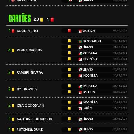
1
BASSEL JRADI
1
LÍBANO
26/03/2024
CARTÕES
23
1
1
KUSINI YENGI
BAHREIN
05/09/2024
BANGLADESH
16/11/2023
LÍBANO
21/03/2024
4
KEANU BACCUS
PALESTINA
11/06/2024
INDONÉSIA
10/09/2024
LÍBANO
26/03/2024
2
SAMUEL SILVERA
INDONÉSIA
10/09/2024
PALESTINA
21/11/2023
2
KYE ROWLES
BAHREIN
05/09/2024
INDONÉSIA
10/09/2024
2
CRAIG GOODWIN
JAPÃO
15/10/2024
1
NATHANIEL ATKINSON
LÍBANO
21/03/2024
1
MITCHELL DUKE
LÍBANO
26/03/2024