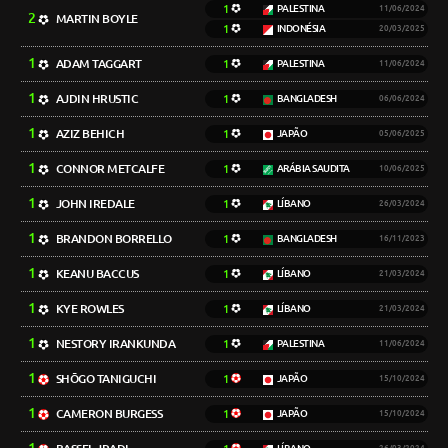
1
PALESTINA
11/06/2024
2
MARTIN BOYLE
1
INDONÉSIA
20/03/2025
1
ADAM TAGGART
1
PALESTINA
11/06/2024
1
AJDIN HRUSTIC
1
BANGLADESH
06/06/2024
1
AZIZ BEHICH
1
JAPÃO
05/06/2025
1
CONNOR METCALFE
1
ARÁBIA SAUDITA
10/06/2025
1
JOHN IREDALE
1
LÍBANO
26/03/2024
1
BRANDON BORRELLO
1
BANGLADESH
16/11/2023
1
KEANU BACCUS
1
LÍBANO
21/03/2024
1
KYE ROWLES
1
LÍBANO
21/03/2024
1
NESTORY IRANKUNDA
1
PALESTINA
11/06/2024
1
SHŌGO TANIGUCHI
1
JAPÃO
15/10/2024
1
CAMERON BURGESS
1
JAPÃO
15/10/2024