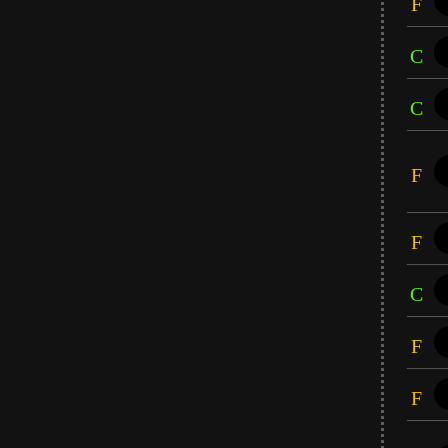
F
C
C
F
F
C
F
F