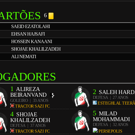
ARTÕES
6
SAEID EZATOLAHI
EHSAN HAJSAFI
HOSSEIN KANAANI
SHOJAE KHALILZADEH
ALI NEMATI
OGADORES
1
ALIREZA
2
SALEH HARD
BEIRANVAND
DEFESA
| 27 ANOS
GOLEIRO
| 33 ANOS
ESTEGHLAL TEER
TRACTOR SAZI FC
5
4
MILAD
SHOJAE
MOHAMMADI
KHALILZADEH
DEFESA
| 32 ANOS
DEFESA
| 37 ANOS
TRACTOR SAZI FC
PERSEPOLIS