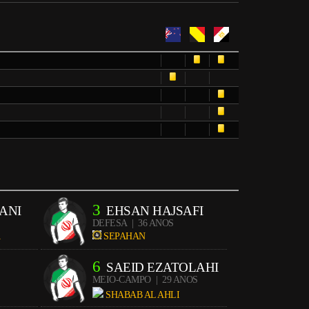
3
ANI
EHSAN HAJSAFI
DEFESA
| 36 ANOS
Ã
SEPAHAN
6
SAEID EZATOLAHI
MEIO-CAMPO
| 29 ANOS
SHABAB AL AHLI