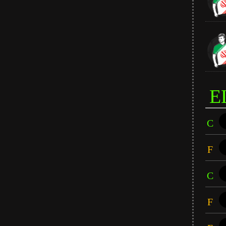
E
C
F
C
F