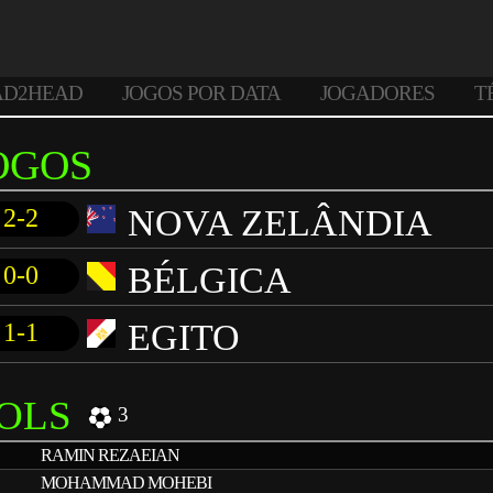
AD2HEAD
JOGOS POR DATA
JOGADORES
T
OGOS
NOVA ZELÂNDIA
2-2
BÉLGICA
0-0
EGITO
1-1
OLS
3
RAMIN REZAEIAN
MOHAMMAD MOHEBI