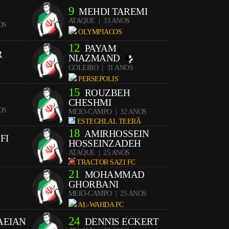
9
MEHDI TAREMI
ATAQUE
| 33 ANOS
OS
OLYMPIACOS
12
PAYAM
R
NIAZMAND
GOLEIRO
| 31 ANOS
PERSEPOLIS
15
ROUZBEH
CHESHMI
OS
MEIO-CAMPO
| 32 ANOS
ESTEGHLAL TEERÃ
18
AMIRHOSSEIN
FI
HOSSEINZADEH
ATAQUE
| 25 ANOS
TRACTOR SAZI FC
21
MOHAMMAD
GHORBANI
MEIO-CAMPO
| 25 ANOS
AL-WAHDA FC
24
AEIAN
DENNIS ECKERT