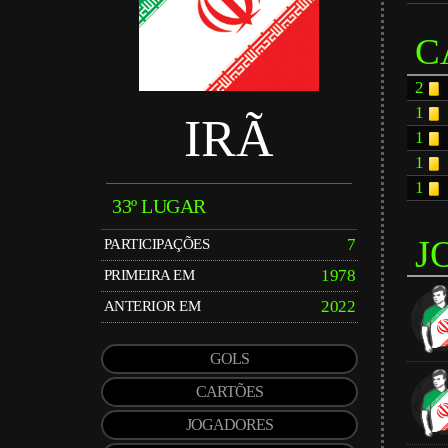
C
2
1
IRÃ
1
1
1
33º LUGAR
J
7
PARTICIPAÇÕES
1978
PRIMEIRA EM
2022
ANTERIOR EM
GOLS
CARTÕES
JOGADORES