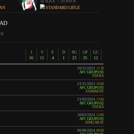
ATAQUE
| 29 ANOS
AN
STANDARD LIÈGE
AD
OS
Ã
J
V
E
D
SG
GP
GC
16
11
4
1
23
35
12
16/11/2023
11:30
AFC GRUPO 05
TEERÃ
21/11/2023
10:00
AFC GRUPO 05
TASHKENT
21/03/2024
13:00
AFC GRUPO 05
TEERÃ
26/03/2024
12:00
AFC GRUPO 05
ASHGABAT
06/06/2024
09:00