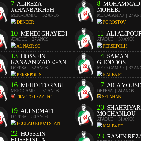
7
8
ALIREZA
MOHAMMAD
JAHANBAKHSH
MOHEBI
MEIO-CAMPO
| 32 ANOS
MEIO-CAMPO
| 27 AN
DENDER
FC ROSTOV
10
11
MEHDI GHAYEDI
ALI ALIPOU
ATAQUE
| 27 ANOS
ATAQUE
| 30 ANOS
AL NASR SC
PERSEPOLIS
13
14
HOSSEIN
SAMAN
KANAANIZADEGAN
GHODDOS
DEFESA
| 32 ANOS
MEIO-CAMPO
| 32 AN
PERSEPOLIS
KALBA FC
16
17
MEHDI TORABI
ARIA YOUSE
MEIO-CAMPO
| 31 ANOS
DEFESA
| 24 ANOS
TRACTOR SAZI FC
SEPAHAN
20
SHAHRIYAR
19
ALI NEMATI
MOGHANLOU
DEFESA
| 30 ANOS
ATAQUE
| 31 ANOS
FOOLAD KHUZESTAN
KALBA FC
22
HOSSEIN
23
RAMIN REZ
HOSSEINI