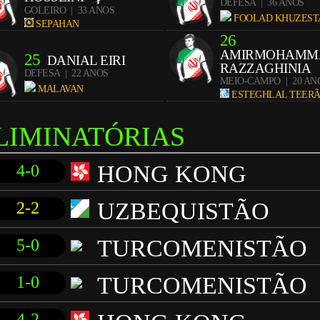
DEFESA
| 36 ANOS
GOLEIRO
| 33 ANOS
FOOLAD KHUZEST
SEPAHAN
26
AMIRMOHAMM
25
DANIAL EIRI
RAZZAGHINIA
DEFESA
| 22 ANOS
MEIO-CAMPO
| 20 AN
MALAVAN
ESTEGHLAL TEER
LIMINATÓRIAS
HONG KONG
4-0
UZBEQUISTÃO
2-2
TURCOMENISTÃO
5-0
TURCOMENISTÃO
1-0
4-2