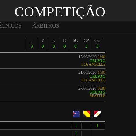
COMPETIÇÃO
ÉCNICOS
ÁRBITROS
J
V
E
D
SG
GP
GC
3
0
3
0
0
3
3
15/06/2026
22:00
GRUPO G
LOS ANGELES
21/06/2026
16:00
GRUPO G
LOS ANGELES
27/06/2026
00:00
GRUPO G
SEATTLE
1
1
1