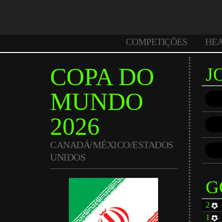
COMPETIÇÕES
HE
COPA DO
J
MUNDO
2026
CANADÁ/MÉXICO/ESTADOS
UNIDOS
G
2
1