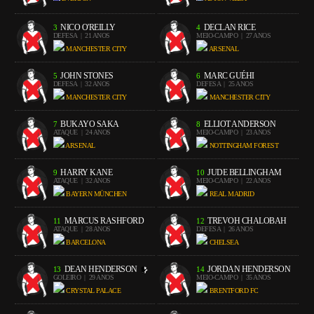
NICO O'REILLY
DECLAN RICE
3
4
DEFESA
| 21 ANOS
MEIO-CAMPO
| 27 ANOS
MANCHESTER CITY
ARSENAL
JOHN STONES
MARC GUÉHI
5
6
DEFESA
| 32 ANOS
DEFESA
| 25 ANOS
MANCHESTER CITY
MANCHESTER CITY
BUKAYO SAKA
ELLIOT ANDERSON
7
8
ATAQUE
| 24 ANOS
MEIO-CAMPO
| 23 ANOS
ARSENAL
NOTTINGHAM FOREST
HARRY KANE
JUDE BELLINGHAM
9
10
ATAQUE
| 32 ANOS
MEIO-CAMPO
| 22 ANOS
BAYERN MÜNCHEN
REAL MADRID
MARCUS RASHFORD
TREVOH CHALOBAH
11
12
ATAQUE
| 28 ANOS
DEFESA
| 26 ANOS
BARCELONA
CHELSEA
DEAN HENDERSON
JORDAN HENDERSON
13
14
GOLEIRO
| 29 ANOS
MEIO-CAMPO
| 35 ANOS
CRYSTAL PALACE
BRENTFORD FC