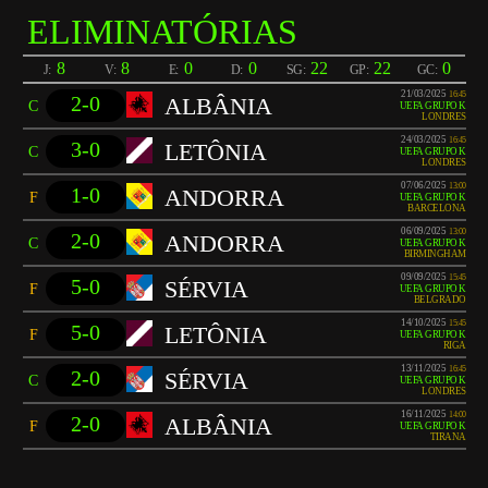
ELIMINATÓRIAS
8
8
0
0
22
22
0
J:
V:
E:
D:
SG:
GP:
GC:
21/03/2025
16:45
2-0
ALBÂNIA
C
UEFA GRUPO K
LONDRES
24/03/2025
16:45
3-0
LETÔNIA
C
UEFA GRUPO K
LONDRES
07/06/2025
13:00
1-0
ANDORRA
F
UEFA GRUPO K
BARCELONA
06/09/2025
13:00
2-0
ANDORRA
C
UEFA GRUPO K
BIRMINGHAM
09/09/2025
15:45
5-0
SÉRVIA
F
UEFA GRUPO K
BELGRADO
14/10/2025
15:45
5-0
LETÔNIA
F
UEFA GRUPO K
RIGA
13/11/2025
16:45
2-0
SÉRVIA
C
UEFA GRUPO K
LONDRES
16/11/2025
14:00
2-0
ALBÂNIA
F
UEFA GRUPO K
TIRANA