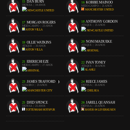
DAN BURN
15
KOBBIE MAINOO
16
DEFESA
| 34 ANOS
MEIO-CAMPO
| 21 ANOS
MANCHESTER UNITED
NEWCASTLE UNITED
ANTHONY GORDON
18
MORGAN ROGERS
17
ATAQUE
| 25 ANOS
MEIO-CAMPO
| 23 ANOS
ASTON VILLA
NEWCASTLE UNITED
NONI MADUEKE
20
OLLIE WATKINS
19
ATAQUE
| 24 ANOS
ATAQUE
| 30 ANOS
ASTON VILLA
ARSENAL
EBERECHI EZE
21
IVAN TONEY
22
MEIO-CAMPO
| 27 ANOS
ATAQUE
| 30 ANOS
AL-AHLI
ARSENAL
JAMES TRAFFORD
REECE JAMES
23
24
GOLEIRO
| 23 ANOS
DEFESA
| 26 ANOS
MANCHESTER CITY
CHELSEA
DJED SPENCE
JARELL QUANSAH
25
26
DEFESA
| 25 ANOS
DEFESA
| 23 ANOS
TOTTENHAM HOTSPUR
BAYER 04 LEVERKUSEN