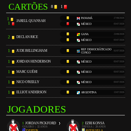
CARTÕES
8
1
PANAMÁ
1
27/06/2026
JARELL QUANSAH
1
MÉXICO
05/07/2026
GANA
23/06/2026
2
DECLAN RICE
MÉXICO
05/07/2026
REP. DEMOCRÁTICA DO
1
JUDE BELLINGHAM
01/07/2026
CONGO
1
JORDAN HENDERSON
MÉXICO
05/07/2026
1
MARC GUÉHI
MÉXICO
05/07/2026
1
NICO O'REILLY
MÉXICO
05/07/2026
1
ELLIOT ANDERSON
ARGENTINA
15/07/2026
JOGADORES
JORDAN PICKFORD
EZRI KONSA
1
2
GOLEIRO
| 32 ANOS
DEFESA
| 28 ANOS
EVERTON
ASTON VILLA