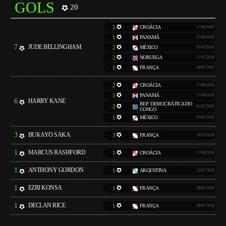
GOLS
20
1
CROÁCIA
17/06/2026
1
PANAMÁ
27/06/2026
7
JUDE BELLINGHAM
2
MÉXICO
05/07/2026
2
NORUEGA
11/07/2026
1
FRANÇA
18/07/2026
2
CROÁCIA
17/06/2026
1
PANAMÁ
27/06/2026
6
HARRY KANE
REP. DEMOCRÁTICA DO
2
01/07/2026
CONGO
1
MÉXICO
05/07/2026
3
BUKAYO SAKA
3
FRANÇA
18/07/2026
1
MARCUS RASHFORD
1
CROÁCIA
17/06/2026
1
ANTHONY GORDON
1
ARGENTINA
15/07/2026
1
EZRI KONSA
1
FRANÇA
18/07/2026
1
DECLAN RICE
1
FRANÇA
18/07/2026