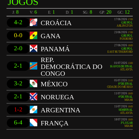
JOGOS
8
6
1
1
8
20
12
J:
V:
E:
D:
SG:
GP:
GC:
17/06/2026
17:00
4-2
CROÁCIA
GRUPO L
ARLINGTON
23/06/2026
17:00
0-0
GANA
GRUPO L
FOXBORO
27/06/2026
18:00
2-0
PANAMÁ
GRUPO L
EAST RUTHERFORD
REP.
01/07/2026
13:00
2-1
DEMOCRÁTICA DO
16 AVOS DE FINAL
ATLANTA
CONGO
05/07/2026
21:00
3-2
MÉXICO
8ª DE FINAL
CIDADE DO MÉXICO
11/07/2026
18:00
2-1
NORUEGA
4ª DE FINAL
MIAMI
15/07/2026
16:00
1-2
ARGENTINA
SEMIFINAL
ATLANTA
18/07/2026
18:00
6-4
FRANÇA
3º LUGAR
MIAMI