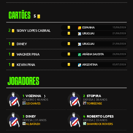
CARTÕES
5
ESPANHA
15/06/2026
2
SIDNY LOPES CABRAL
URUGUAI
21/06/2026
1
DINEY
URUGUAI
21/06/2026
1
WAGNER PINA
ARÁBIA SAUDITA
26/06/2026
1
KEVIN PINA
ARGENTINA
03/07/2026
JOGADORES
VOZINHA
STOPIRA
1
2
GOLEIRO
| 40 ANOS
DEFESA
| 38 ANOS
GD CHAVES
TORREENSE
DINEY
ROBERTO LOPES
3
4
DEFESA
| 31 ANOS
DEFESA
| 33 ANOS
AL BATAEH
SHAMROCK ROVERS