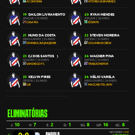
AC OMONIA
VITÓRIA GUIMARÃES
DAILON LIVRAMENTO
RYAN MENDES
19
20
ATAQUE
| 25 ANOS
ATAQUE
| 36 ANOS
CASA PIA
IĞDIR FK
NUNO DA COSTA
STEVEN MOREIRA
21
22
MEIO-CAMPO
| 35 ANOS
DEFESA
| 31 ANOS
ISTANBUL BAŞAKŞEHIR
COLUMBUS CREW
CJ DOS SANTOS
WAGNER PINA
23
24
GOLEIRO
| 25 ANOS
DEFESA
| 23 ANOS
SAN DIEGO FC
TRABZONSPOR
KELVIN PIRES
HÉLIO VARELA
25
26
DEFESA
| 26 ANOS
MEIO-CAMPO
| 24 ANOS
SJK
MACCABI TEL AVIV
ELIMINATÓRIAS
10
7
2
1
8
16
8
J:
V:
E:
D:
SG:
GP:
GC:
16/11/2023
16:00
0-0