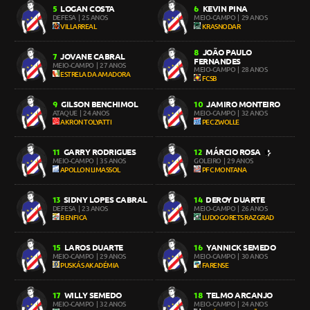
LOGAN COSTA
KEVIN PINA
5
6
DEFESA
| 25 ANOS
MEIO-CAMPO
| 29 ANOS
VILLARREAL
KRASNODAR
JOÃO PAULO
8
JOVANE CABRAL
7
FERNANDES
MEIO-CAMPO
| 27 ANOS
MEIO-CAMPO
| 28 ANOS
ESTRELA DA AMADORA
FCSB
GILSON BENCHIMOL
JAMIRO MONTEIRO
9
10
ATAQUE
| 24 ANOS
MEIO-CAMPO
| 32 ANOS
AKRON TOLYATTI
PEC ZWOLLE
GARRY RODRIGUES
MÁRCIO ROSA
11
12
MEIO-CAMPO
| 35 ANOS
GOLEIRO
| 29 ANOS
APOLLON LIMASSOL
PFC MONTANA
SIDNY LOPES CABRAL
DEROY DUARTE
13
14
DEFESA
| 23 ANOS
MEIO-CAMPO
| 26 ANOS
BENFICA
LUDOGORETS RAZGRAD
LAROS DUARTE
YANNICK SEMEDO
15
16
MEIO-CAMPO
| 29 ANOS
MEIO-CAMPO
| 30 ANOS
PUSKÁS AKADÉMIA
FARENSE
WILLY SEMEDO
TELMO ARCANJO
17
18
MEIO-CAMPO
| 32 ANOS
MEIO-CAMPO
| 24 ANOS