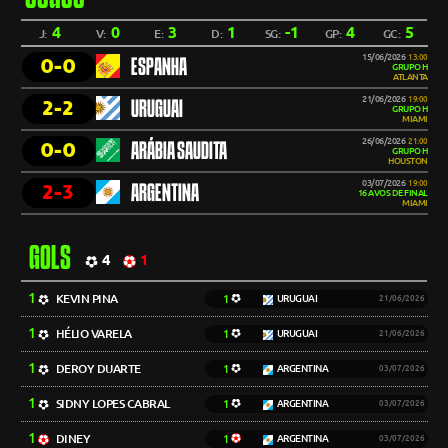
4
0
3
1
-1
4
5
J:
V:
E:
D:
SG:
GP:
GC:
15/06/2026
13:00
0-0
ESPANHA
GRUPO H
ATLANTA
21/06/2026
19:00
2-2
URUGUAI
GRUPO H
MIAMI
26/06/2026
21:00
0-0
ARÁBIA SAUDITA
GRUPO H
HOUSTON
03/07/2026
19:00
2-3
ARGENTINA
16 AVOS DE FINAL
MIAMI
GOLS
4
1
1
KEVIN PINA
1
URUGUAI
21/06/2026
1
HÉLIO VARELA
1
URUGUAI
21/06/2026
1
DEROY DUARTE
1
ARGENTINA
03/07/2026
1
SIDNY LOPES CABRAL
1
ARGENTINA
03/07/2026
1
DINEY
1
ARGENTINA
03/07/2026