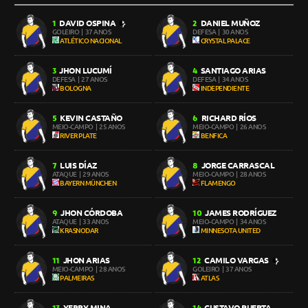
DAVID OSPINA
DANIEL MUÑOZ
1
2
GOLEIRO
| 37 ANOS
DEFESA
| 30 ANOS
ATLÉTICO NACIONAL
CRYSTAL PALACE
JHON LUCUMÍ
SANTIAGO ARIAS
3
4
DEFESA
| 27 ANOS
DEFESA
| 34 ANOS
BOLOGNA
INDEPENDIENTE
KEVIN CASTAÑO
RICHARD RÍOS
5
6
MEIO-CAMPO
| 25 ANOS
MEIO-CAMPO
| 26 ANOS
RIVER PLATE
BENFICA
LUIS DÍAZ
JORGE CARRASCAL
7
8
ATAQUE
| 29 ANOS
MEIO-CAMPO
| 28 ANOS
BAYERN MÜNCHEN
FLAMENGO
JHON CÓRDOBA
JAMES RODRÍGUEZ
9
10
ATAQUE
| 33 ANOS
MEIO-CAMPO
| 34 ANOS
KRASNODAR
MINNESOTA UNITED
JHON ARIAS
CAMILO VARGAS
11
12
MEIO-CAMPO
| 28 ANOS
GOLEIRO
| 37 ANOS
PALMEIRAS
ATLAS
YERRY MINA
GUSTAVO PUERTA