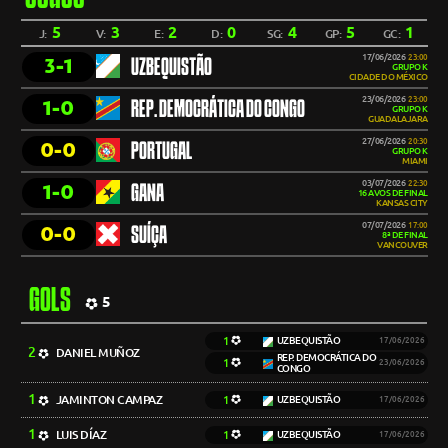
5
3
2
0
4
5
1
J:
V:
E:
D:
SG:
GP:
GC:
17/06/2026
23:00
3-1
UZBEQUISTÃO
GRUPO K
CIDADE DO MÉXICO
23/06/2026
23:00
1-0
REP. DEMOCRÁTICA DO CONGO
GRUPO K
GUADALAJARA
27/06/2026
20:30
0-0
PORTUGAL
GRUPO K
MIAMI
03/07/2026
22:30
1-0
GANA
16 AVOS DE FINAL
KANSAS CITY
07/07/2026
17:00
0-0
SUÍÇA
8ª DE FINAL
VANCOUVER
GOLS
5
1
UZBEQUISTÃO
17/06/2026
2
DANIEL MUÑOZ
REP. DEMOCRÁTICA DO
1
23/06/2026
CONGO
1
JAMINTON CAMPAZ
1
UZBEQUISTÃO
17/06/2026
1
LUIS DÍAZ
1
UZBEQUISTÃO
17/06/2026