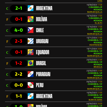
LIMA
10/09/2024
17:30
2-1
ARGENTINA
CONMEBOL 8ª
C
RODADA
BARRANQUILLA
10/10/2024
17:00
0-1
BOLÍVIA
CONMEBOL 9ª
F
RODADA
EL ALTO
15/10/2024
17:30
4-0
CHILE
CONMEBOL 10ª
C
RODADA
BARRANQUILLA
15/11/2024
21:00
2-3
URUGUAI
CONMEBOL 11ª
F
RODADA
MONTEVIDÉU
19/11/2024
20:00
0-1
EQUADOR
CONMEBOL 12ª
C
RODADA
BARRANQUILLA
20/03/2025
21:45
1-2
BRASIL
CONMEBOL 13ª
F
RODADA
BRASÍLIA
25/03/2025
21:00
2-2
PARAGUAI
CONMEBOL 14ª
C
RODADA
BARRANQUILLA
06/06/2025
17:30
0-0
PERU
CONMEBOL 15ª
C
RODADA
BARRANQUILLA
10/06/2025
21:00
1-1
ARGENTINA
CONMEBOL 16ª
F
RODADA
BUENOS AIRES
04/09/2025
20:30
CONMEBOL 17ª