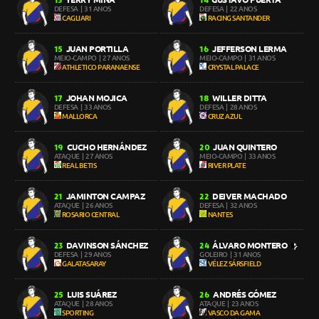
13
14
DEFESA
| 31 ANOS
DEFESA
| 22 ANOS
CAGLIARI
RACING SANTANDER
JUAN PORTILLA
JEFFERSON LERMA
15
16
MEIO-CAMPO
| 27 ANOS
MEIO-CAMPO
| 31 ANOS
ATHLETICO PARANAENSE
CRYSTAL PALACE
JOHAN MOJICA
WILLER DITTA
17
18
DEFESA
| 33 ANOS
DEFESA
| 28 ANOS
MALLORCA
CRUZ AZUL
CUCHO HERNÁNDEZ
JUAN QUINTERO
19
20
ATAQUE
| 27 ANOS
MEIO-CAMPO
| 33 ANOS
REAL BETIS
RIVER PLATE
JAMINTON CAMPAZ
DEIVER MACHADO
21
22
ATAQUE
| 26 ANOS
DEFESA
| 32 ANOS
ROSARIO CENTRAL
NANTES
DAVINSON SÁNCHEZ
ÁLVARO MONTERO
23
24
DEFESA
| 29 ANOS
GOLEIRO
| 31 ANOS
GALATASARAY
VÉLEZ SÁRSFIELD
LUIS SUÁREZ
ANDRÉS GÓMEZ
25
26
ATAQUE
| 28 ANOS
ATAQUE
| 23 ANOS
SPORTING
VASCO DA GAMA