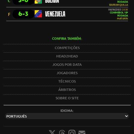
3-0
BOLÍVIA
C
RODADA
BARRANQUILLA
09/09/2025
20:30
6-3
VENEZUELA
CONMEBOL 18ª
F
RODADA
MATURÍN
CONFIRA TAMBÉM:
COMPETIÇÕES
HEAD2HEAD
JOGOS POR DATA
JOGADORES
TÉCNICOS
ÁRBITROS
SOBRE O SITE
IDIOMA: