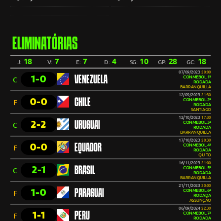
ELIMINATÓRIAS
18
7
7
4
10
28
18
J:
V:
E:
D:
SG:
GP:
GC:
07/09/2023
20:00
1-0
VENEZUELA
CONMEBOL 1ª
C
RODADA
BARRANQUILLA
12/09/2023
21:30
0-0
CHILE
CONMEBOL 2ª
F
RODADA
SANTIAGO
12/10/2023
17:30
2-2
URUGUAI
CONMEBOL 3ª
C
RODADA
BARRANQUILLA
17/10/2023
20:30
0-0
EQUADOR
CONMEBOL 4ª
F
RODADA
QUITO
16/11/2023
21:00
2-1
BRASIL
CONMEBOL 5ª
C
RODADA
BARRANQUILLA
21/11/2023
20:00
1-0
PARAGUAI
CONMEBOL 6ª
F
RODADA
ASSUNÇÃO
06/09/2024
22:30
1-1
PERU
CONMEBOL 7ª
F
RODADA