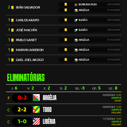
BURKINA FASO
24/12/2025
2
IBÁN SALVADOR
ARGÉLIA
31/12/2025
1
CARLOS AKAPO
SUDÃO
28/12/2025
1
JOSÉ MACHÍN
SUDÃO
28/12/2025
1
PABLO GANET
ARGÉLIA
31/12/2025
1
MARVIN ANIEBOH
ARGÉLIA
31/12/2025
1
GAEL JOEL AKOGO
ARGÉLIA
31/12/2025
ELIMINATÓRIAS
6
2
2
2
-3
5
8
J:
V:
E:
D:
SG:
GP:
GC:
05/09/2024
16:00
0-2
ARGÉLIA
F
GRUPO E
ORAN
09/09/2024
12:00
2-2
TOGO
C
GRUPO E
MALABO
11/10/2024
10:00
1-0
LIBÉRIA
C
GRUPO E
MALABO