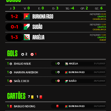
3
0
0
3
-4
2
6
J:
V:
E:
D:
SG:
GP:
GC:
24/12/2025
09:30
1-2
BURKINA FASO
GRUPO E
CASABLANCA
28/12/2025
12:00
0-1
SUDÃO
GRUPO E
CASABLANCA
31/12/2025
13:00
1-3
ARGÉLIA
GRUPO E
RABAT
GOLS
2
1
1
EMILIO NSUE
1
ARGÉLIA
31/12/2025
1
MARVIN ANIEBOH
1
BURKINA FASO
24/12/2025
1
SAÚL COCO
1
SUDÃO
28/12/2025
CARTÕES
7
1
1
BASILIO NDONG
BURKINA FASO
24/12/2025