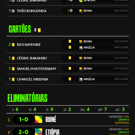
1
CÉDRIC BAKAMBU
1
SENEGAL
27/12/2025
1
THÉO BONGONDA
1
BENIN
23/12/2025
CARTÕES
5
BENIN
23/12/2025
2
EDO KAYEMBE
ARGÉLIA
06/01/2026
1
CÉDRIC BAKAMBU
BENIN
23/12/2025
1
SAMUEL MOUTOUSSAMY
BENIN
23/12/2025
1
CHANCEL MBEMBA
ARGÉLIA
06/01/2026
ELIMINATÓRIAS
6
4
0
2
4
7
3
J:
V:
E:
D:
SG:
GP:
GC:
06/09/2024
13:00
1-0
GUINÉ
C
GRUPO H
QUINXASSA
09/09/2024
16:00
2-0
ETIÓPIA
F
GRUPO H