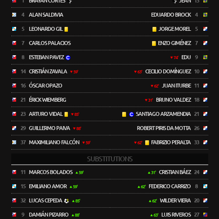
1
BRAYAN CORTÉS
JEAN
13
4
ALAN SALDIVIA
EDUARDO BROCK
4
5
LEONARDO GIL
JORGE MOREL
5
7
CARLOS PALACIOS
ENZO GIMÉNEZ
7
8
ESTEBAN PAVEZ
EDU
9
74'
14
CRISTIÁN ZAVALA
CECILIO DOMÍNGUEZ
10
59'
63'
16
ÓSCAR OPAZO
JUAN ITURBE
11
62'
21
ÉRICK WIEMBERG
BRUNO VALDEZ
18
31'
23
ARTURO VIDAL
SANTIAGO ARZAMENDIA
21
85'
29
GUILLERMO PAIVA
ROBERT PIRIS DA MOTTA
26
88'
37
MAXIMILIANO FALCÓN
FABRIZIO PERALTA
33
59'
62'
SUBSTITUTIONS
11
MARCOS BOLADOS
CRISTIAN BÁEZ
24
59'
31'
15
EMILIANO AMOR
FEDERICO CARRIZO
8
59'
62'
32
LUCAS CEPEDA
WILDER VIERA
20
85'
62'
9
DAMIÁN PIZARRO
LUIS RIVEROS
27
88'
63'