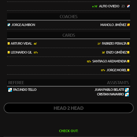
ALFIO OVIEDO
23
74'
COACHES
JORGE ALMIRON
MANOLO JIMÉNEZ
CARDS
ARTURO VIDAL
FABRIZIO PERALTA
46'
21'
LEONARDO GIL
ENZO GIMÉNEZ
97'+
38'
SANTIAGO ARZAMENDIA
92'+
JORGE MOREL
97'+
REFEREE
ASSISTANTS
FACUNDO TELLO
JUAN PABLO BELATTI
CRISTIAN NAVARRO
HEAD 2 HEAD
CHECK OUT: