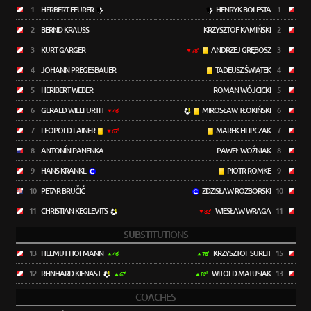
1
HERBERT FEURER
HENRYK BOLESTA
1
2
BERND KRAUSS
KRZYSZTOF KAMIŃSKI
2
3
KURT GARGER
ANDRZEJ GRĘBOSZ
3
78'
4
JOHANN PREGESBAUER
TADEUSZ ŚWIĄTEK
4
5
HERIBERT WEBER
ROMAN WÓJCICKI
5
6
GERALD WILLFURTH
MIROSŁAW TŁOKIŃSKI
6
46'
7
LEOPOLD LAINER
MAREK FILIPCZAK
7
67'
8
ANTONÍN PANENKA
PAWEŁ WOŹNIAK
8
9
HANS KRANKL
PIOTR ROMKE
9
10
PETAR BRUČIĆ
ZDZISŁAW ROZBORSKI
10
11
CHRISTIAN KEGLEVITS
WIESŁAW WRAGA
11
82'
SUBSTITUTIONS
13
HELMUT HOFMANN
KRZYSZTOF SURLIT
15
46'
78'
12
REINHARD KIENAST
WITOLD MATUSIAK
13
67'
82'
COACHES