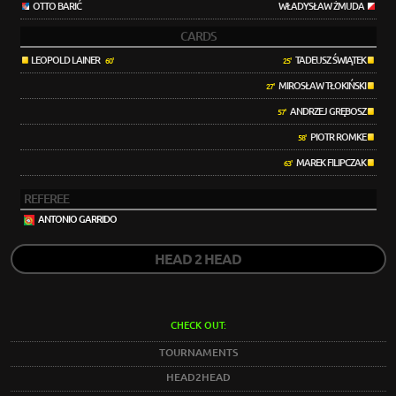
OTTO BARIĆ
WŁADYSŁAW ŻMUDA
CARDS
LEOPOLD LAINER
TADEUSZ ŚWIĄTEK
60'
25'
MIROSŁAW TŁOKIŃSKI
27'
ANDRZEJ GRĘBOSZ
57'
PIOTR ROMKE
58'
MAREK FILIPCZAK
63'
REFEREE
ANTONIO GARRIDO
HEAD 2 HEAD
CHECK OUT:
TOURNAMENTS
HEAD2HEAD