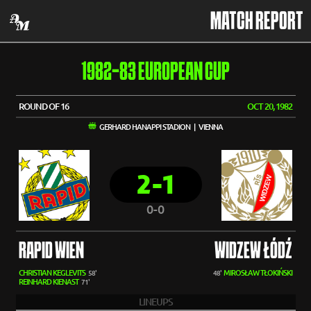
MATCH REPORT
1982-83 EUROPEAN CUP
ROUND OF 16
OCT 20, 1982
GERHARD HANAPPI STADION | VIENNA
2-1
0-0
RAPID WIEN
WIDZEW ŁÓDŹ
CHRISTIAN KEGLEVITS
MIROSŁAW TŁOKIŃSKI
58'
48'
REINHARD KIENAST
71'
LINEUPS