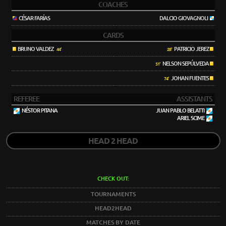
COACHES
CÉSAR FARÍAS
DALCIO GIOVAGNOLI
CARDS
BRUNO VALDEZ
PATRICIO JEREZ
44'
28'
NELSON SEPÚLVEDA
51'
JOHAN FUENTES
74'
REFEREE
ASSISTANTS
NÉSTOR PITANA
JUAN PABLO BELATTI
ARIEL SCIME
HEAD 2 HEAD
CHECK OUT:
TOURNAMENTS
HEAD2HEAD
MATCHES BY DATE