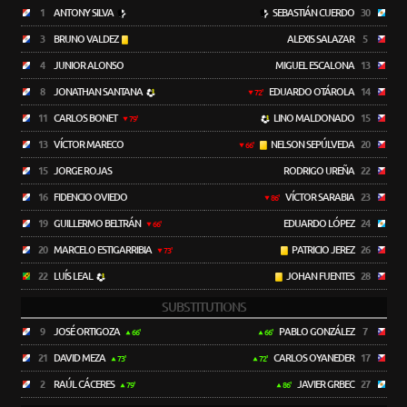
1
ANTONY SILVA
SEBASTIÁN CUERDO
30
3
BRUNO VALDEZ
ALEXIS SALAZAR
5
4
JUNIOR ALONSO
MIGUEL ESCALONA
13
8
JONATHAN SANTANA
EDUARDO OTÁROLA
14
72'
11
CARLOS BONET
LINO MALDONADO
15
79'
13
VÍCTOR MARECO
NELSON SEPÚLVEDA
20
66'
15
JORGE ROJAS
RODRIGO UREÑA
22
16
FIDENCIO OVIEDO
VÍCTOR SARABIA
23
86'
19
GUILLERMO BELTRÁN
EDUARDO LÓPEZ
24
66'
20
MARCELO ESTIGARRIBIA
PATRICIO JEREZ
26
73'
22
LUÍS LEAL
JOHAN FUENTES
28
SUBSTITUTIONS
9
JOSÉ ORTIGOZA
PABLO GONZÁLEZ
7
66'
66'
21
DAVID MEZA
CARLOS OYANEDER
17
73'
72'
2
RAÚL CÁCERES
JAVIER GRBEC
27
79'
86'