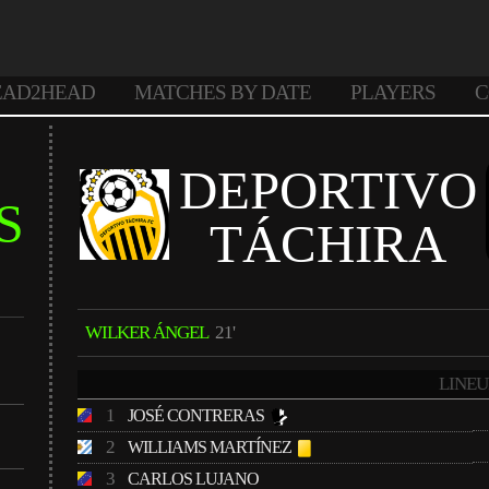
EAD2HEAD
MATCHES BY DATE
PLAYERS
C
DEPORTIVO
S
TÁCHIRA
WILKER ÁNGEL
21'
LINEU
1
JOSÉ CONTRERAS
2
WILLIAMS MARTÍNEZ
3
CARLOS LUJANO