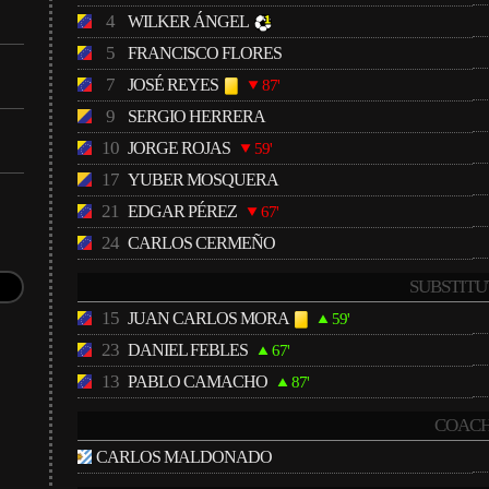
4
WILKER ÁNGEL
5
FRANCISCO FLORES
7
JOSÉ REYES
87'
9
SERGIO HERRERA
10
JORGE ROJAS
59'
17
YUBER MOSQUERA
21
EDGAR PÉREZ
67'
24
CARLOS CERMEÑO
SUBSTITU
15
JUAN CARLOS MORA
59'
23
DANIEL FEBLES
67'
13
PABLO CAMACHO
87'
COACH
CARLOS MALDONADO