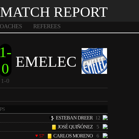
MATCH REPORT
OACHES
REFEREES
1-
EMELEC
0
1-0
PS
12
ESTEBAN DREER
5
JOSÉ QUIÑÓNEZ
6
CARLOS MORENO
57'