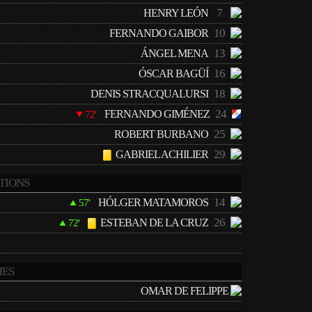
7
HENRY LEÓN
10
FERNANDO GAIBOR
13
ÁNGEL MENA
16
ÓSCAR BAGÜÍ
18
DENIS STRACQUALURSI
24
FERNANDO GIMÉNEZ
72'
25
ROBERT BURBANO
29
GABRIEL ACHILIER
TIONS
14
HÓLGER MATAMOROS
57'
26
ESTEBAN DE LA CRUZ
72'
ES
OMAR DE FELIPPE