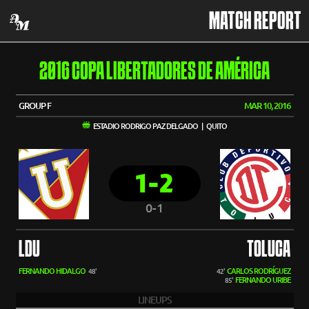
MATCH REPORT
2016 COPA LIBERTADORES DE AMÉRICA
GROUP F
MAR 10, 2016
ESTADIO RODRIGO PAZ DELGADO | QUITO
1-2
0-1
LDU
TOLUCA
FERNANDO HIDALGO
CARLOS RODRÍGUEZ
48'
42'
FERNANDO URIBE
85'
LINEUPS