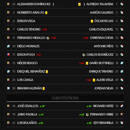
22
ALEXANDER DOMÍNGUEZ
ALFREDO TALAVERA
1
2
NORBERTO ARAUJO
AARÓN GALINDO
3
6
EDISON VEGA
ÓSCAR ROJAS
6
7
CARLOS TENORIO
CARLOS ESQUIVEL
11
59'
8
FERNANDO HIDALGO
CHRISTIAN CUEVA
13
90'
89'
10
DIEGO MORALES
ANTONIO RÍOS
15
11
EDSON PUCH
CARLOS RODRÍGUEZ
16
81'
13
NÉICER REASCO
DARÍO BOTTINELLI
18
46'
15
EXEQUIEL BENAVÍDEZ
ENRIQUE TRIVERIO
21
23
LUIS CANGA
ALEXIS VEGA
29
66'
30
BRAHIAN ALEMÁN
JORDAN SILVA
30
SUBSTITUTIONS
16
JOSÉ CEVALLOS
RICHARD ORTIZ
14
59'
46'
19
JAIRO PADILLA
FERNANDO URIBE
20
81'
66'
21
LUIS BOLAÑOS
EDY BRAMBILA
19
90'
89'