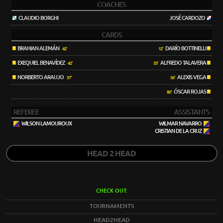
COACHES
CLAUDIO BORGHI
JOSÉ CARDOZO
CARDS
BRAHIAN ALEMÁN
DARÍO BOTTINELLI
42'
12'
EXEQUIEL BENAVÍDEZ
ALFREDO TALAVERA
42'
55'
NORBERTO ARAUJO
ALEXIS VEGA
57'
56'
ÓSCAR ROJAS
80'
REFEREE
ASSISTANTS
WILSON LAMOUROUX
WILMAR NAVARRO
CRISTIAN DE LA CRUZ
HEAD 2 HEAD
CHECK OUT:
TOURNAMENTS
HEAD2HEAD