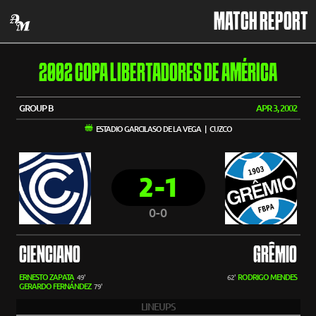
MATCH REPORT
2002 COPA LIBERTADORES DE AMÉRICA
GROUP B
APR 3, 2002
ESTADIO GARCILASO DE LA VEGA | CUZCO
2-1
0-0
CIENCIANO
GRÊMIO
ERNESTO ZAPATA
RODRIGO MENDES
49'
62'
GERARDO FERNÁNDEZ
79'
LINEUPS