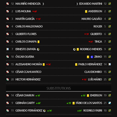
12
MAURIÑO MENDOZA
EDUARDO MARTINI
12
2
LUIS MOLINA
ANDERSON
2
69'
3
MARTÍN GARCÍA
MAURO GALVÃO
4
10'
4
CARLOS MALDONADO
ROGER
5
5
GILBERTO FLORES
GILBERTO
6
79'
6
CARLOS CUMAPA
TINGA
7
81'
7
ERNESTO ZAPATA
RODRIGO MENDES
9
10
ÓSCAR OLVERA
ZINHO
11
15
ALESSANDRO MORÁN
PABLO HERNÁNDEZ
14
76'
18
CÉSAR CCAHUANTICO
CLAUDIOMIRO
15
20
HECTOR HERNÁNDEZ
LUÍS MÁRIO
25
70'
SUBSTITUTIONS
14
CÉSAR CHARUN
EMERSON
19
10'
70'
9
GERMÁN CARTY
FÁBIO DE LOS SANTOS
21
69'
79'
11
GERARDO FERNÁNDEZ
RODRIGO FABRI
10
76'
81'