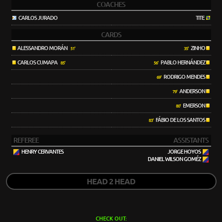
COACHES
CARLOS JURADO
TITE
CARDS
ALESSANDRO MORÁN
ZINHO
51'
35'
CARLOS CUMAPA
PABLO HERNÁNDEZ
85'
56'
RODRIGO MENDES
69'
ANDERSON
79'
EMERSON
80'
FÁBIO DE LOS SANTOS
83'
REFEREE
ASSISTANTS
HENRY CERVANTES
JORGE HOYOS
DANIEL WILSON GOMÉZ
HEAD 2 HEAD
CHECK OUT: