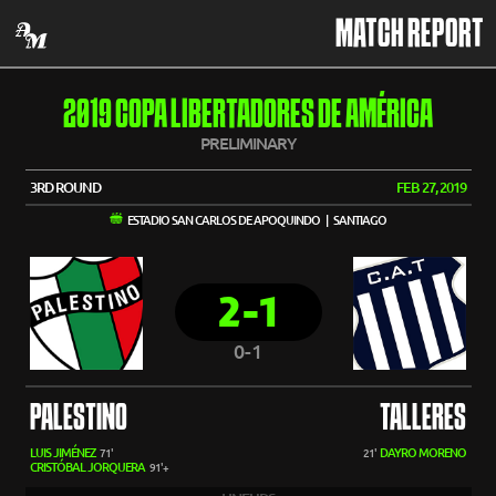
MATCH REPORT
2019 COPA LIBERTADORES DE AMÉRICA
PRELIMINARY
3RD ROUND
FEB 27, 2019
ESTADIO SAN CARLOS DE APOQUINDO | SANTIAGO
2-1
0-1
PALESTINO
TALLERES
LUIS JIMÉNEZ
DAYRO MORENO
71'
21'
CRISTÓBAL JORQUERA
91'+