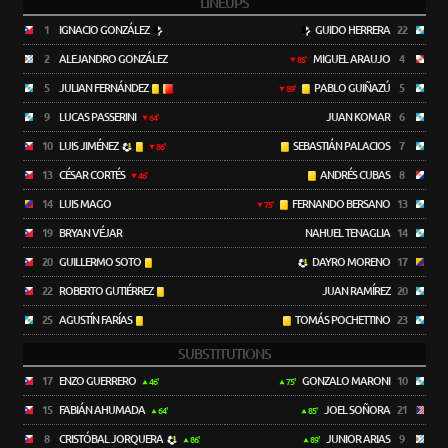
LINEUPS
1
IGNACIO GONZÁLEZ
GUIDO HERRERA
22
2
ALEJANDRO GONZÁLEZ
MIGUEL ARAUJO
4
85'
5
JULIAN FERNÁNDEZ
PABLO GUIÑAZÚ
5
89'
9
LUCAS PASSERINI
JUAN KOMAR
6
64'
10
LUIS JIMÉNEZ
SEBASTIÁN PALACIOS
7
86'
13
CÉSAR CORTÉS
ANDRÉS CUBAS
8
46'
14
LUIS MAGO
FERNANDO BERSANO
13
75'
19
BRYAN VÉJAR
NAHUEL TENAGLIA
14
20
GUILLERMO SOTO
DAYRO MORENO
17
22
ROBERTO GUTIÉRREZ
JUAN RAMÍREZ
20
25
AGUSTÍN FARÍAS
TOMÁS POCHETTINO
23
SUBSTITUTIONS
17
ENZO GUERRERO
GONZALO MARONI
10
46'
75'
15
FABIÁN AHUMADA
JOEL SOÑORA
21
64'
85'
8
CRISTÓBAL JORQUERA
JUNIOR ARIAS
9
86'
89'