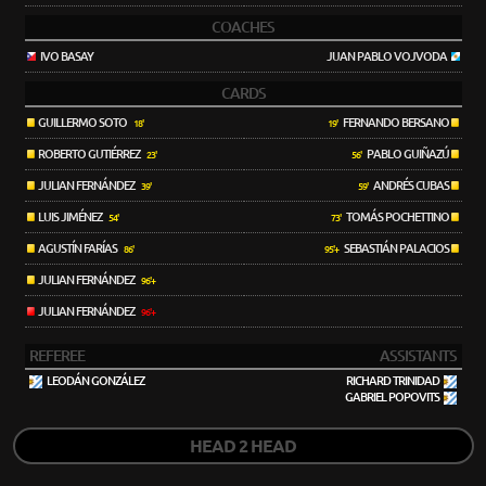
COACHES
IVO BASAY
JUAN PABLO VOJVODA
CARDS
GUILLERMO SOTO
FERNANDO BERSANO
18'
19'
ROBERTO GUTIÉRREZ
PABLO GUIÑAZÚ
23'
56'
JULIAN FERNÁNDEZ
ANDRÉS CUBAS
39'
59'
LUIS JIMÉNEZ
TOMÁS POCHETTINO
54'
73'
AGUSTÍN FARÍAS
SEBASTIÁN PALACIOS
86'
95'+
JULIAN FERNÁNDEZ
96'+
JULIAN FERNÁNDEZ
96'+
REFEREE
ASSISTANTS
LEODÁN GONZÁLEZ
RICHARD TRINIDAD
GABRIEL POPOVITS
HEAD 2 HEAD