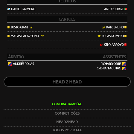
TÉCNICOS
DANIEL GARNERO
ARTUR JORGE
CARTÕES
JUSTO GIANI
KAIKI BRUNO
13'
29'
MATÍAS PALAVECINO
LUCAS ROMERO
66'
37'
KENY ARROYO
48'
ÁRBITRO
ASSISTENTES
ANDRÉS ROJAS
RICHARD ORTÍZ
CRISTIAN AGUIRRE
HEAD 2 HEAD
CONFIRA TAMBÉM:
COMPETIÇÕES
HEAD2HEAD
JOGOS POR DATA