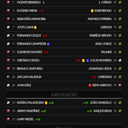
1
VICENTE BERNEDO
OTÁVIO
81
3
EUGENIO MENA
KAIKI BRUNO
6
63'
6
SEBASTIÁN ARANCIBIA
MATHEUS PEREIRA
10
7
JUSTO GIANI
GERSON
11
8
FERNANDO ZUQUI
FABRÍCIO BRUNO
15
63'
9
FERNANDO ZAMPEDRI
KAIO JORGE
19
11
CLEMENTE MONTES
FAGNER
23
63'
15
CRISTIAN CUEVAS
LUCAS ROMERO
29
78'
19
BRANCO AMPUERO
JONATHAN JESUS
34
20
JHOJAN VALENCIA
CHRISTIAN
88
78'
26
JUAN DÍAZ
KENY ARROYO
99
SUBSTITUIÇÕES
10
MATÍAS PALAVECINO
JOÃO MARCELO
43
63'
78'
14
JIMMY MARTÍNEZ
KAIQUE KENJI
70
63'
78'
17
GARY MEDEL
63'