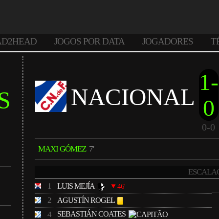
AD2HEAD
JOGOS POR DATA
JOGADORES
T
1-
NACIONAL
S
0
0-0
MAXI GÓMEZ
7'
ESCALA
1
LUIS MEJÍA
46'
2
AGUSTÍN ROGEL
4
SEBASTIÁN COATES