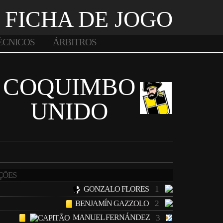
FICHA DE JOGO
ÉCNICOS
ÁRBITROS
COQUIMBO
UNIDO
ÇÕES
1
GONZALO FLORES
2
BENJAMÍN GAZZOLO
MANUEL FERNÁNDEZ
3