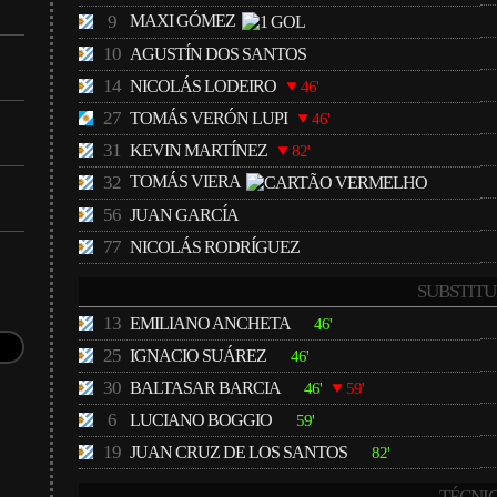
9
MAXI GÓMEZ
10
AGUSTÍN DOS SANTOS
14
NICOLÁS LODEIRO
46'
27
TOMÁS VERÓN LUPI
46'
31
KEVIN MARTÍNEZ
82'
32
TOMÁS VIERA
56
JUAN GARCÍA
77
NICOLÁS RODRÍGUEZ
SUBSTITU
13
EMILIANO ANCHETA
46'
25
IGNACIO SUÁREZ
46'
30
BALTASAR BARCIA
46'
59'
6
LUCIANO BOGGIO
59'
19
JUAN CRUZ DE LOS SANTOS
82'
TÉCNI