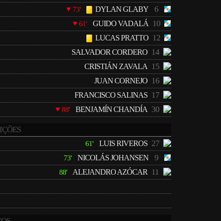
6
DYLAN GLABY
73'
10
GUIDO VADALÁ
61'
12
LUCAS PRATTO
14
SALVADOR CORDERO
15
CRISTIÁN ZAVALA
16
JUAN CORNEJO
17
FRANCISCO SALINAS
30
BENJAMÍN CHANDÍA
88'
IÇÕES
27
LUIS RIVEROS
61'
9
NICOLÁS JOHANSEN
73'
11
ALEJANDRO AZÓCAR
88'
COS