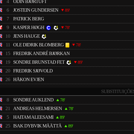
4
ODIN BJØRTUFT
6
JOSTEIN GUNDERSEN
89'
7
PATRICK BERG
9
KASPER HØGH
78'
10
JENS HAUGE
11
OLE DIDRIK BLOMBERG
78'
15
FREDRIK ANDRÉ BJØRKAN
19
SONDRE BRUNSTAD FET
89'
20
FREDRIK SJØVOLD
26
HÅKON EVJEN
SUBSTITUIÇÕE
8
SONDRE AUKLEND
78'
21
ANDREAS HELMERSEN
78'
5
HAITAM ALEESAMI
89'
25
ISAK DYBVIK MÄÄTTÄ
89'