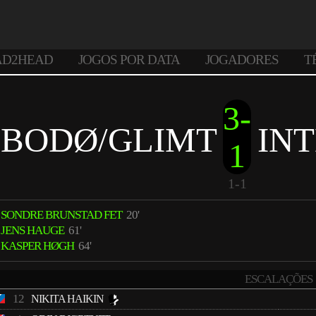
AD2HEAD
JOGOS POR DATA
JOGADORES
T
3-
BODØ/GLIMT
IN
1
1-1
SONDRE BRUNSTAD FET
20'
JENS HAUGE
61'
KASPER HØGH
64'
ESCALAÇÕES
12
NIKITA HAIKIN