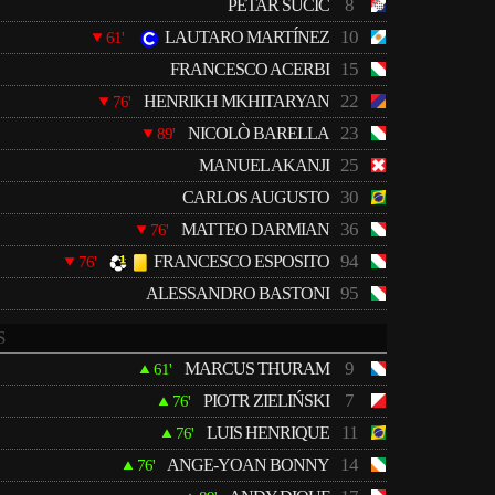
8
PETAR SUČIĆ
10
LAUTARO MARTÍNEZ
61'
15
FRANCESCO ACERBI
22
HENRIKH MKHITARYAN
76'
23
NICOLÒ BARELLA
89'
25
MANUEL AKANJI
30
CARLOS AUGUSTO
36
MATTEO DARMIAN
76'
94
FRANCESCO ESPOSITO
76'
95
ALESSANDRO BASTONI
S
9
MARCUS THURAM
61'
7
PIOTR ZIELIŃSKI
76'
11
LUIS HENRIQUE
76'
14
ANGE-YOAN BONNY
76'