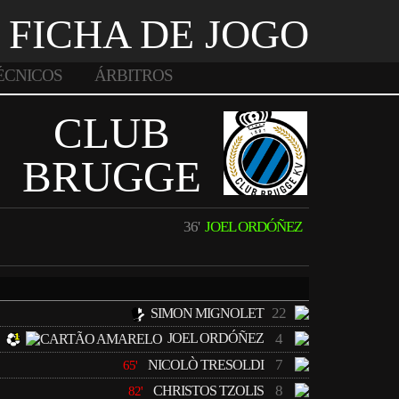
FICHA DE JOGO
ÉCNICOS
ÁRBITROS
CLUB
BRUGGE
36'
JOEL ORDÓÑEZ
22
SIMON MIGNOLET
JOEL ORDÓÑEZ
4
7
NICOLÒ TRESOLDI
65'
8
CHRISTOS TZOLIS
82'