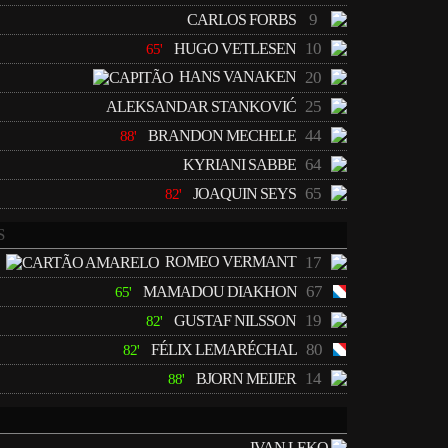
9
CARLOS FORBS
10
HUGO VETLESEN
65'
HANS VANAKEN
20
25
ALEKSANDAR STANKOVIĆ
44
BRANDON MECHELE
88'
64
KYRIANI SABBE
65
JOAQUIN SEYS
82'
S
ROMEO VERMANT
17
67
MAMADOU DIAKHON
65'
19
GUSTAF NILSSON
82'
80
FÉLIX LEMARÉCHAL
82'
14
BJORN MEIJER
88'
IVAN LEKO