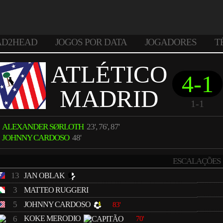
AD2HEAD
JOGOS POR DATA
JOGADORES
T
ATLÉTICO
4-1
MADRID
1-1
ALEXANDER SØRLOTH
23', 76', 87'
JOHNNY CARDOSO
48'
ESCALAÇÕES
13
JAN OBLAK
3
MATTEO RUGGERI
5
JOHNNY CARDOSO
83'
6
KOKE MERODIO
70'