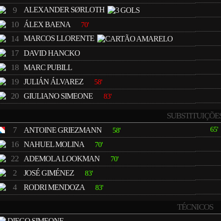
9
ALEXANDER SØRLOTH
10
ÁLEX BAENA
70'
14
MARCOS LLORENTE
17
DAVID HANCKO
18
MARC PUBILL
19
JULIÁN ÁLVAREZ
58'
20
GIULIANO SIMEONE
83'
SUBSTITUIÇÕE
7
65'
ANTOINE GRIEZMANN
58'
16
NAHUEL MOLINA
70'
22
ADEMOLA LOOKMAN
70'
2
JOSÉ GIMÉNEZ
83'
4
RODRI MENDOZA
83'
TÉCNICOS
DIEGO SIMEONE