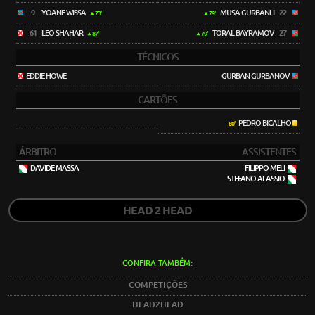
9
YOANE WISSA
MUSA GURBANLI
22
73'
79'
61
LEO SHAHAR
TORAL BAYRAMOV
27
87'
79'
TÉCNICOS
EDDIE HOWE
GURBAN GURBANOV
CARTÕES
PEDRO BICALHO
80'
ÁRBITRO
ASSISTENTES
DAVIDE MASSA
FILIPPO MELI
STEFANO ALASSIO
HEAD 2 HEAD
CONFIRA TAMBÉM:
COMPETIÇÕES
HEAD2HEAD