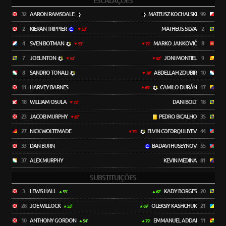
ESCALAÇÕES
32
AARON RAMSDALE
MATEUSZ KOCHALSKI
99
2
KIERAN TRIPPIER
MATHEUS SILVA
2
53'
4
SVEN BOTMAN
MARKO JANKOVIĆ
8
53'
79'
7
JOELINTON
JONI MONTIEL
9
54'
62'
8
SANDRO TONALI
ABDELLAH ZOUBIR
10
79'
11
HARVEY BARNES
CAMILO DURÁN
17
69'
18
WILLIAM OSULA
DANI BOLT
18
73'
23
JACOB MURPHY
PEDRO BICALHO
35
87'
27
NICK WOLTEMADE
ELVIN CƏFƏRQULIYEV
44
79'
33
DAN BURN
BADAVI HUSEYNOV
55
37
ALEX MURPHY
KEVIN MEDINA
81
SUBSTITUIÇÕES
3
LEWIS HALL
KADY BORGES
20
53'
62'
28
JOE WILLOCK
OLEKSIY KASHCHUK
21
53'
69'
10
ANTHONY GORDON
EMMANUEL ADDAI
11
54'
79'