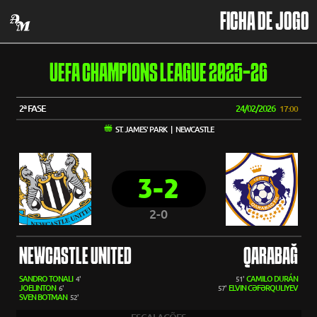
FICHA DE JOGO
UEFA CHAMPIONS LEAGUE 2025-26
2ª FASE
24/02/2026
17:00
ST. JAMES' PARK | NEWCASTLE
3-2
2-0
NEWCASTLE UNITED
QARABAĞ
SANDRO TONALI
CAMILO DURÁN
4'
51'
JOELINTON
ELVIN CƏFƏRQULIYEV
6'
57'
SVEN BOTMAN
52'