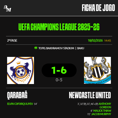
FICHA DE JOGO
UEFA CHAMPIONS LEAGUE 2025-26
2ª FASE
18/02/2026
14:45
TOFIG BAKHRAMOV STADIUM | BAKU
1-6
0-5
QARABAĞ
NEWCASTLE UNITED
ELVIN CƏFƏRQULIYEV
ANTHONY
54'
3', 32' (P), 33', 46'+ (P)
GORDON
MALICK THIAW
8'
JACOB MURPHY
72'