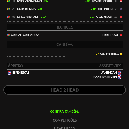
11
EMMANUEL ADDAI
JACOB RAMSEY
41
85'
68'
20
KADY BORGES
JOELINTON
7
85'
77'
22
MUSA GURBANLI
SEAN NEAVE
62
88'
87'
TÉCNICOS
GURBAN GURBANOV
EDDIE HOWE
CARTÕES
MALICK THIAW
77'
ÁRBITRO
ASSISTENTES
ESPEN ESKÅS
JAN ENGAN
ISAAK BASHEVKIN
HEAD 2 HEAD
CONFIRA TAMBÉM:
COMPETIÇÕES
HEAD2HEAD