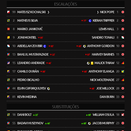
ESCALAÇÕES
99
MATEUSZ KOCHALSKI
NICK POPE
1
2
MATHEUS SILVA
KIERAN TRIPPIER
2
77'
8
MARKO JANKOVIĆ
LEWIS HALL
3
9
JONI MONTIEL
SANDRO TONALI
8
85'
10
ABDELLAH ZOUBIR
ANTHONY GORDON
10
85'
68'
13
BAHLUL MUSTAFAZADE
HARVEY BARNES
11
22'
87'
15
LEANDRO ANDRADE
MALICK THIAW
12
46'
17
CAMILO DURÁN
ANTHONY ELANGA
20
88'
68'
35
PEDRO BICALHO
NICK WOLTEMADE
27
44
ELVIN CƏFƏRQULIYEV
JOE WILLOCK
28
68'
81
KEVIN MEDINA
DAN BURN
33
SUBSTITUIÇÕES
18
DANI BOLT
WILLIAM OSULA
18
22'
68'
55
BADAVI HUSEYNOV
JACOB MURPHY
23
46'
68'