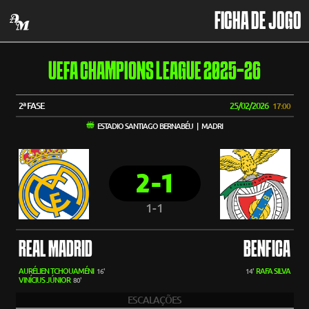
FICHA DE JOGO
UEFA CHAMPIONS LEAGUE 2025-26
2ª FASE
25/02/2026
17:00
ESTADIO SANTIAGO BERNABÉU | MADRI
2-1
1-1
REAL MADRID
BENFICA
AURÉLIEN TCHOUAMÉNI
RAFA SILVA
16'
14'
VINÍCIUS JÚNIOR
80'
ESCALAÇÕES