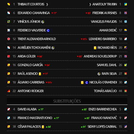
1
THIBAUT COURTOIS
ANATOLIY TRUBIN
1
6
EDUARDO CAMAVINGA
FREDRIK AURSNES
8
77'
85'
7
VINÍCIUS JÚNIOR
VANGELIS PAVLIDIS
14
8
FEDERICO VALVERDE
AMAR DEDIĆ
17
12
TRENT ALEXANDER-ARNOLD
LEANDRO BARREIRO
18
91'+
14
AURÉLIEN TCHOUAMÉNI
RICHARD RÍOS
20
15
ARDA GÜLER
ANDREAS SCHJELDERUP
21
84'
85'
16
GONZALO GARCÍA
SAMUEL DAHL
26
84'
17
RAÚL ASENCIO
RAFA SILVA
27
77'
18
ÁLVARO CARRERAS
NICOLÁS OTAMENDI
30
91'+
22
ANTONIO RÜDIGER
TOMÁS ARAÚJO
44
SUBSTITUIÇÕES
4
DAVID ALABA
ENZO BARRENECHEA
5
77'
85'
30
FRANCO MASTANTUONO
FRANJO IVANOVIĆ
9
77'
85'
38
CÉSAR PALACIOS
SIDNY LOPES CABRAL
15
84'
91'