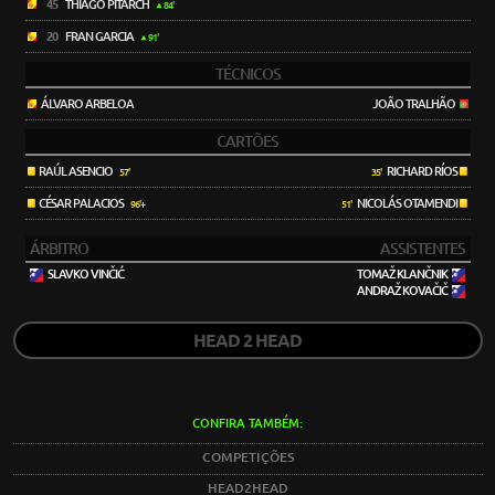
45
THIAGO PITARCH
84'
20
FRAN GARCIA
91'
TÉCNICOS
ÁLVARO ARBELOA
JOÃO TRALHÃO
CARTÕES
RAÚL ASENCIO
RICHARD RÍOS
57'
35'
CÉSAR PALACIOS
NICOLÁS OTAMENDI
96'+
51'
ÁRBITRO
ASSISTENTES
SLAVKO VINČIĆ
TOMAŽ KLANČNIK
ANDRAŽ KOVAČIČ
HEAD 2 HEAD
CONFIRA TAMBÉM:
COMPETIÇÕES
HEAD2HEAD