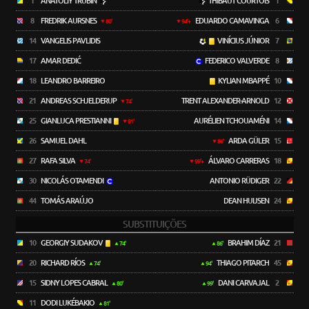
1
ANATOLIY TRUBIN
THIBAUT COURTOIS
1
8
FREDRIK AURSNES
EDUARDO CAMAVINGA
6
80'
94'+
14
VANGELIS PAVLIDIS
VINÍCIUS JÚNIOR
7
17
AMAR DEDIĆ
FEDERICO VALVERDE
8
18
LEANDRO BARREIRO
KYLIAN MBAPPÉ
10
21
ANDREAS SCHJELDERUP
TRENT ALEXANDER-ARNOLD
12
74'
25
GIANLUCA PRESTIANNI
AURÉLIEN TCHOUAMÉNI
14
81'
26
SAMUEL DAHL
ARDA GÜLER
15
86'
27
RAFA SILVA
ÁLVARO CARRERAS
18
74'
99'+
30
NICOLÁS OTAMENDI
ANTONIO RÜDIGER
22
44
TOMÁS ARAÚJO
DEAN HUIJSEN
24
SUBSTITUIÇÕES
10
GEORGIY SUDAKOV
BRAHIM DÍAZ
21
74'
86'
20
RICHARD RÍOS
THIAGO PITARCH
45
74'
94'
15
SIDNY LOPES CABRAL
DANI CARVAJAL
2
80'
99'
11
DODI LUKÉBAKIO
81'