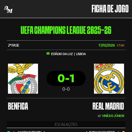
FICHA DE JOGO
UEFA CHAMPIONS LEAGUE 2025-26
2ª FASE
17/02/2026
17:00
ESTÁDIO DA LUZ | LISBOA
0-1
0-0
BENFICA
REAL MADRID
VINÍCIUS JÚNIOR
50'
ESCALAÇÕES