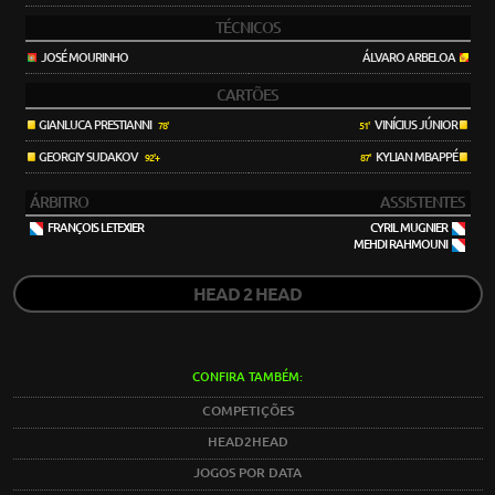
TÉCNICOS
JOSÉ MOURINHO
ÁLVARO ARBELOA
CARTÕES
GIANLUCA PRESTIANNI
VINÍCIUS JÚNIOR
78'
51'
GEORGIY SUDAKOV
KYLIAN MBAPPÉ
92'+
87'
ÁRBITRO
ASSISTENTES
FRANÇOIS LETEXIER
CYRIL MUGNIER
MEHDI RAHMOUNI
HEAD 2 HEAD
CONFIRA TAMBÉM:
COMPETIÇÕES
HEAD2HEAD
JOGOS POR DATA