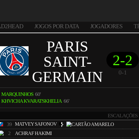
AD2HEAD
JOGOS POR DATA
JOGADORES
T
PARIS
2-2
SAINT-
GERMAIN
0-1
MARQUINHOS
60'
KHVICHA KVARATSKHELIA
66'
ESCALAÇÕES
39
MATVEY SAFONOV
2
ACHRAF HAKIMI