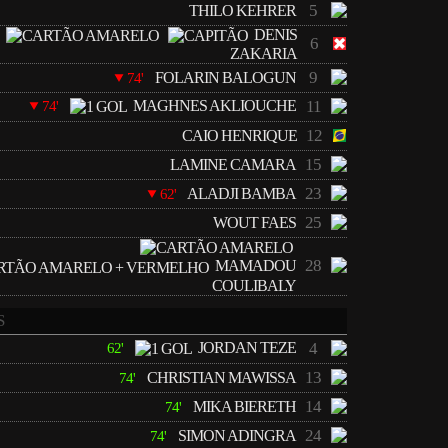
5
THILO KEHRER
DENIS
6
ZAKARIA
9
FOLARIN BALOGUN
74'
MAGHNES AKLIOUCHE
11
74'
12
CAIO HENRIQUE
15
LAMINE CAMARA
23
ALADJI BAMBA
62'
25
WOUT FAES
28
MAMADOU
COULIBALY
S
JORDAN TEZE
4
62'
13
CHRISTIAN MAWISSA
74'
14
MIKA BIERETH
74'
24
SIMON ADINGRA
74'