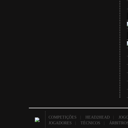
COMPETIÇÕES
|
HEAD2HEAD
|
JOGO
JOGADORES
|
TÉCNICOS
|
ÁRBITRO