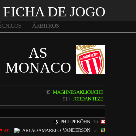
FICHA DE JOGO
ÉCNICOS
ÁRBITROS
AS
MONACO
45'
MAGHNES AKLIOUCHE
91'+
JORDAN TEZE
16
PHILIPP KÖHN
VANDERSON
2
94'+