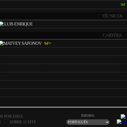
94'
TÉCNICOS
LUIS ENRIQUE
CARTÕES
MATVEY SAFONOV
94'+
IDIOMA:
S POR DATA
S
|
SOBRE O SITE