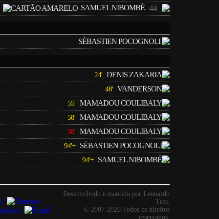
SAMUEL NIBOMBÉ
44
SÉBASTIEN POCOGNOLI
DENIS ZAKARIA
24'
VANDERSON
48'
MAMADOU COULIBALY
55'
MAMADOU COULIBALY
58'
MAMADOU COULIBALY
58'
SÉBASTIEN POCOGNOLI
94'+
SAMUEL NIBOMBÉ
94'+
Desenvolvido e mantido por Leonardo
Tres.
© 2007-2026 Todos os direitos
reservados.