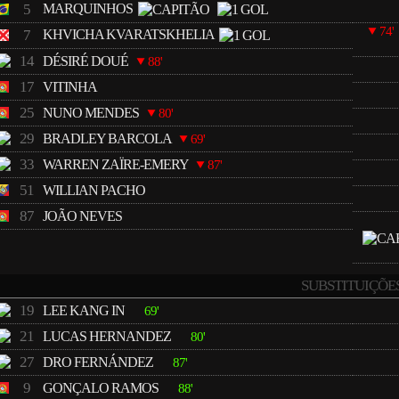
5
MARQUINHOS
74'
7
KHVICHA KVARATSKHELIA
14
DÉSIRÉ DOUÉ
88'
17
VITINHA
25
NUNO MENDES
80'
29
BRADLEY BARCOLA
69'
33
WARREN ZAÏRE-EMERY
87'
51
WILLIAN PACHO
87
JOÃO NEVES
SUBSTITUIÇÕE
19
LEE KANG IN
69'
21
LUCAS HERNANDEZ
80'
27
DRO FERNÁNDEZ
87'
9
GONÇALO RAMOS
88'