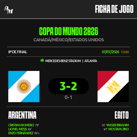
FICHA DE JOGO
COPA DO MUNDO 2026
CANADÁ/MÉXICO/ESTADOS UNIDOS
8ª DE FINAL
07/07/2026
13:00
MERCEDES-BENZ STADIUM | ATLANTA
3-2
0-1
ARGENTINA
EGITO
CRISTIAN ROMERO
YASSER IBRAHIM
79'
15'
LIONEL MESSI
MOSTAFA ZIKO
83'
67'
ENZO FERNÁNDEZ
92'+