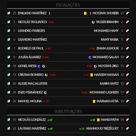
ESCALAÇÕES
23
EMILIANO MARTÍNEZ
MOSTAFA SHOBEIR
23
3
NICOLÁS TAGLIAFICO
YASSER IBRAHIM
2
66'
5
LEANDRO PAREDES
MOHAMED HANY
3
6
LISANDRO MARTÍNEZ
RAMY RABIA
5
7
RODRIGO DE PAUL
EMAM ASHOUR
8
66'
46'
9
JULIÁN ÁLVAREZ
MOHAMED SALAH
10
95'+
10
LIONEL MESSI
MOSTAFA ZIKO
11
80'
13
CRISTIAN ROMERO
HAISSEM HASSAN
12
95'+
73'
20
ALEXIS MAC ALLISTER
KARIM HAFEZ
15
24
ENZO FERNÁNDEZ
MOHANAD LASHEEN
17
96'+
26
NAHUEL MOLINA
MARWAN ATTIA
19
73'
SUBSTITUIÇÕES
15
NICOLÁS GONZÁLEZ
HAMDI FATHI
14
66'
46'
22
LAUTARO MARTÍNEZ
MAHMOUD TRÉZÉGUET
7
66'
73'