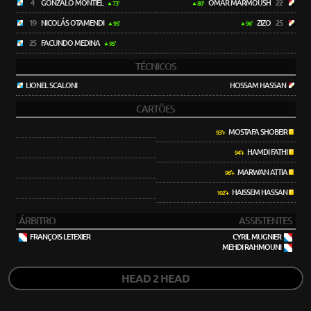
4
GONZALO MONTIEL
OMAR MARMOUSH
22
73'
80'
19
NICOLÁS OTAMENDI
ZIZO
25
95'
96'
25
FACUNDO MEDINA
95'
TÉCNICOS
LIONEL SCALONI
HOSSAM HASSAN
CARTÕES
MOSTAFA SHOBEIR
93'+
HAMDI FATHI
94'+
MARWAN ATTIA
98'+
HAISSEM HASSAN
102'+
ÁRBITRO
ASSISTENTES
FRANÇOIS LETEXIER
CYRIL MUGNIER
MEHDI RAHMOUNI
HEAD 2 HEAD