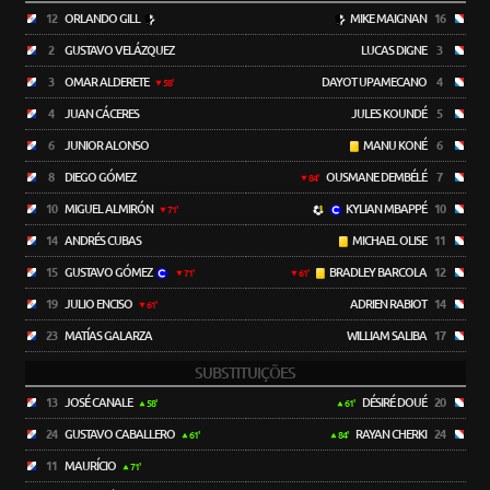
12
ORLANDO GILL
MIKE MAIGNAN
16
2
GUSTAVO VELÁZQUEZ
LUCAS DIGNE
3
3
OMAR ALDERETE
DAYOT UPAMECANO
4
58'
4
JUAN CÁCERES
JULES KOUNDÉ
5
6
JUNIOR ALONSO
MANU KONÉ
6
8
DIEGO GÓMEZ
OUSMANE DEMBÉLÉ
7
84'
10
MIGUEL ALMIRÓN
KYLIAN MBAPPÉ
10
71'
14
ANDRÉS CUBAS
MICHAEL OLISE
11
15
GUSTAVO GÓMEZ
BRADLEY BARCOLA
12
71'
61'
19
JULIO ENCISO
ADRIEN RABIOT
14
61'
23
MATÍAS GALARZA
WILLIAM SALIBA
17
SUBSTITUIÇÕES
13
JOSÉ CANALE
DÉSIRÉ DOUÉ
20
58'
61'
24
GUSTAVO CABALLERO
RAYAN CHERKI
24
61'
84'
11
MAURÍCIO
71'