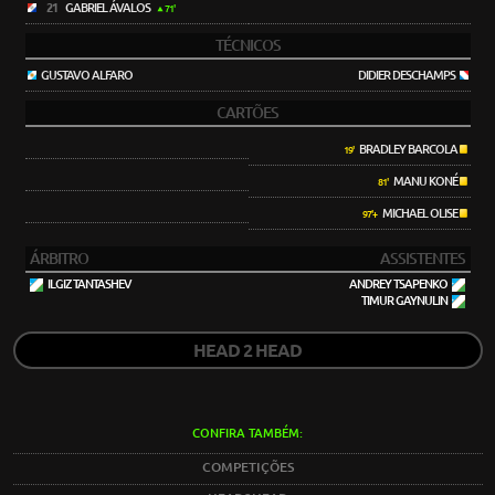
21
GABRIEL ÁVALOS
71'
TÉCNICOS
GUSTAVO ALFARO
DIDIER DESCHAMPS
CARTÕES
BRADLEY BARCOLA
19'
MANU KONÉ
81'
MICHAEL OLISE
97'+
ÁRBITRO
ASSISTENTES
ILGIZ TANTASHEV
ANDREY TSAPENKO
TIMUR GAYNULIN
HEAD 2 HEAD
CONFIRA TAMBÉM:
COMPETIÇÕES