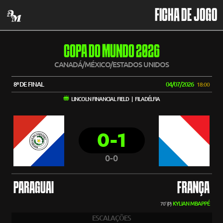
FICHA DE JOGO
COPA DO MUNDO 2026
CANADÁ/MÉXICO/ESTADOS UNIDOS
8ª DE FINAL
04/07/2026
18:00
LINCOLN FINANCIAL FIELD | FILADÉLFIA
0-1
0-0
PARAGUAI
FRANÇA
KYLIAN MBAPPÉ
70' (P)
ESCALAÇÕES