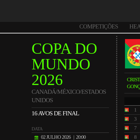
COMPETIÇÕES
HE
COPA DO
MUNDO
2026
CRIS
GON
CANADÁ/MÉXICO/ESTADOS
UNIDOS
1
16 AVOS DE FINAL
3
7
DATA
8
02 JULHO 2026
| 20:00