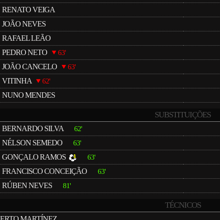
RENATO VEIGA
JOÃO NEVES
RAFAEL LEÃO
PEDRO NETO
63'
JOÃO CANCELO
63'
VITINHA
62'
NUNO MENDES
SUBSTITUIÇÕES
BERNARDO SILVA
62'
NÉLSON SEMEDO
63'
GONÇALO RAMOS
63'
FRANCISCO CONCEIÇÃO
63'
RÚBEN NEVES
81'
TÉCNICOS
ERTO MARTÍNEZ