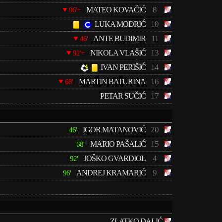
8
MATEO KOVAČIĆ
96'+
10
LUKA MODRIĆ
11
ANTE BUDIMIR
46'
13
NIKOLA VLAŠIĆ
92'+
14
IVAN PERIŠIĆ
16
MARTIN BATURINA
68'
17
PETAR SUČIĆ
20
IGOR MATANOVIĆ
46'
15
MARIO PAŠALIĆ
68'
4
JOŠKO GVARDIOL
92'
9
ANDREJ KRAMARIĆ
96'
ZLATKO DALIĆ