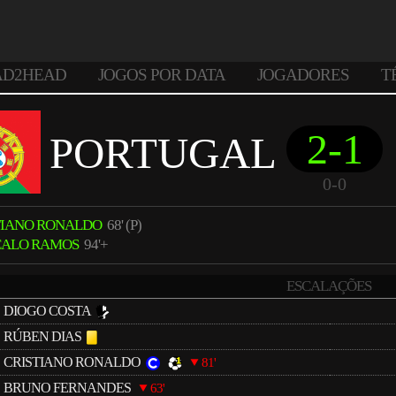
AD2HEAD
JOGOS POR DATA
JOGADORES
T
2-1
PORTUGAL
0-0
TIANO RONALDO
68' (P)
ÇALO RAMOS
94'+
ESCALAÇÕES
DIOGO COSTA
RÚBEN DIAS
CRISTIANO RONALDO
81'
BRUNO FERNANDES
63'