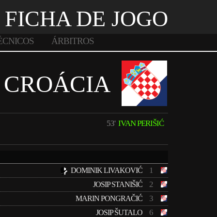
FICHA DE JOGO
ÉCNICOS
ÁRBITROS
CROÁCIA
53'
IVAN PERIŠIĆ
1
DOMINIK LIVAKOVIĆ
2
JOSIP STANIŠIĆ
3
MARIN PONGRAČIĆ
6
JOSIP ŠUTALO