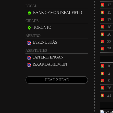
13
LOCAL
15
BANK OF MONTREAL FIELD
17
CIDADE
18
TORONTO
20
ÁRBITRO
23
ESPEN ESKÅS
25
ASSISTENTES
JAN ERIK ENGAN
ISAAK BASHEVKIN
10
2
HEAD 2 HEAD
9
26
21
ROB