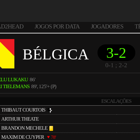
AD2HEAD
JOGOS POR DATA
JOGADORES
T
3-2
BÉLGICA
0-1 ; 2-2
ELU LUKAKU
86'
I TIELEMANS
89', 125'+ (P)
ESCALAÇÕES
THIBAUT COURTOIS
ARTHUR THEATE
BRANDON MECHELE
MAXIM DE CUYPER
78'