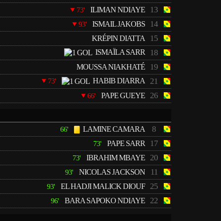
13
ILIMAN NDIAYE
73'
14
ISMAIL JAKOBS
93'
15
KRÉPIN DIATTA
ISMAÏLA SARR
18
19
MOUSSA NIAKHATÉ
HABIB DIARRA
21
73'
26
PAPE GUEYE
66'
8
LAMINE CAMARA
66'
17
PAPE SARR
73'
20
IBRAHIM MBAYE
73'
11
NICOLAS JACKSON
93'
25
EL HADJI MALICK DIOUF
93'
22
BARA SAPOKO NDIAYE
96'