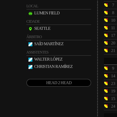
7
LOCAL
8
LUMEN FIELD
10
CIDADE
11
SEATTLE
17
ÁRBITRO
20
SAÍD MARTÍNEZ
21
ASSISTENTES
WALTER LÓPEZ
CHRISTIAN RAMÍREZ
9
14
HEAD 2 HEAD
23
19
15
24