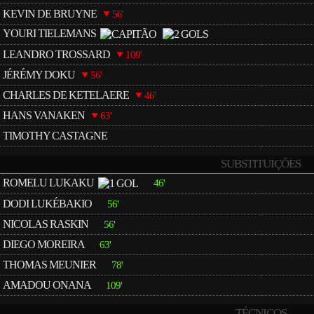
KEVIN DE BRUYNE
56'
YOURI TIELEMANS
LEANDRO TROSSARD
109'
JÉRÉMY DOKU
56'
CHARLES DE KETELAERE
46'
HANS VANAKEN
63'
TIMOTHY CASTAGNE
SUBSTITUIÇÕES
ROMELU LUKAKU
46'
DODI LUKÉBAKIO
56'
NICOLAS RASKIN
56'
DIEGO MOREIRA
63'
THOMAS MEUNIER
78'
AMADOU ONANA
109'
TÉCNICOS