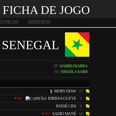
FICHA DE JOGO
ÉCNICOS
ÁRBITROS
SENEGAL
25'
HABIB DIARRA
51'
ISMAÏLA SARR
23
MORY DIAW
IDRISSA GUEYE
5
96'
6
PATHÉ CISS
10
SADIO MANÉ
93'