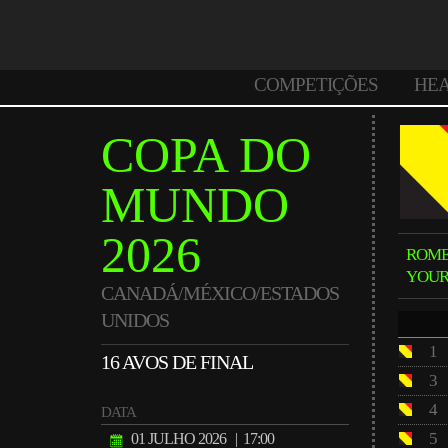
COMPETIÇÕES
HE
COPA DO
MUNDO
2026
ROM
YOUR
CANADÁ/MÉXICO/ESTADOS
UNIDOS
1
16 AVOS DE FINAL
3
4
DATA
5
01 JULHO 2026
| 17:00