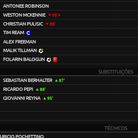
ANTONEE ROBINSON
WESTON MCKENNIE
95'+
0
CHRISTIAN PULISIC
88'
3
TIM REAM
6
ALEX FREEMAN
7
MALIK TILLMAN
0
FOLARIN BALOGUN
SUBSTITUIÇÕES
4
SEBASTIAN BERHALTER
87'
RICARDO PEPI
88'
GIOVANNI REYNA
95'
TÉCNICOS
RICIO POCHETTINO