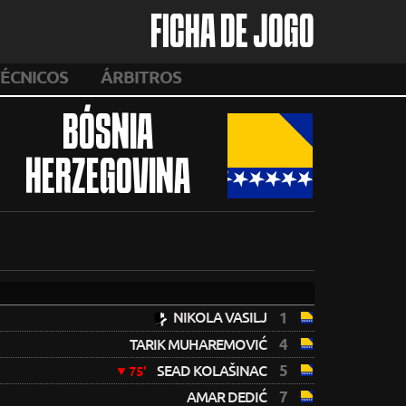
FICHA DE JOGO
ÉCNICOS
ÁRBITROS
BÓSNIA
HERZEGOVINA
NIKOLA VASILJ
1
4
TARIK MUHAREMOVIĆ
5
SEAD KOLAŠINAC
75'
7
AMAR DEDIĆ