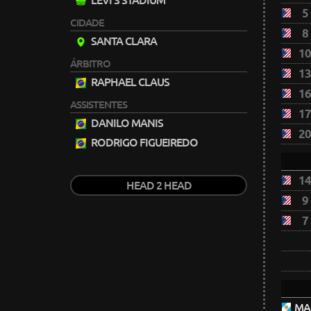
LEVI'S STADIUM
5
CIDADE
8
SANTA CLARA
1
ÁRBITRO
1
RAPHAEL CLAUS
1
ASSISTENTES
1
DANILO MANIS
2
RODRIGO FIGUEIREDO
1
HEAD 2 HEAD
9
7
MAU