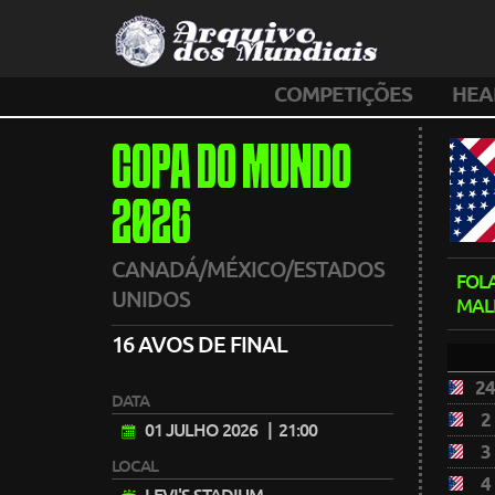
COMPETIÇÕES
HEA
COPA DO MUNDO
2026
CANADÁ/MÉXICO/ESTADOS
FOL
UNIDOS
MAL
16 AVOS DE FINAL
2
DATA
2
01 JULHO 2026
| 21:00
3
LOCAL
4