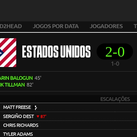
D2HEAD
JOGOS POR DATA
JOGADORES
T
2-0
ESTADOS UNIDOS
1-0
ARIN BALOGUN
45'
IK TILLMAN
82'
ESCALAÇÕES
4
MATT FREESE
SERGIÑO DEST
87'
CHRIS RICHARDS
TYLER ADAMS