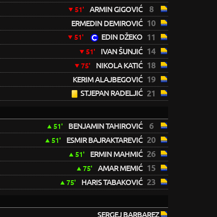
8
ARMIN GIGOVIĆ
51'
10
ERMEDIN DEMIROVIĆ
EDIN DŽEKO
11
51'
14
IVAN ŠUNJIĆ
51'
18
NIKOLA KATIĆ
75'
19
KERIM ALAJBEGOVIĆ
STJEPAN RADELJIĆ
21
6
BENJAMIN TAHIROVIĆ
51'
20
ESMIR BAJRAKTAREVIĆ
51'
26
ERMIN MAHMIĆ
51'
15
AMAR MEMIĆ
75'
23
HARIS TABAKOVIĆ
75'
SERGEJ BARBAREZ