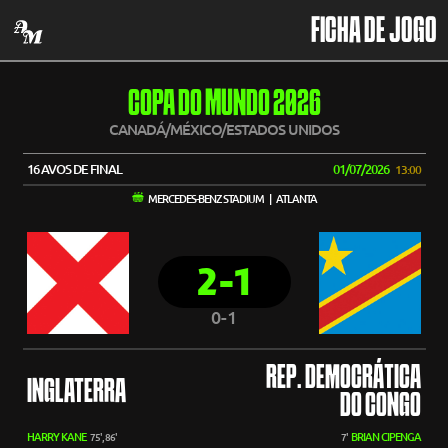
FICHA DE JOGO
COPA DO MUNDO 2026
CANADÁ/MÉXICO/ESTADOS UNIDOS
16 AVOS DE FINAL
01/07/2026
13:00
MERCEDES-BENZ STADIUM | ATLANTA
2-1
0-1
REP. DEMOCRÁTICA
INGLATERRA
DO CONGO
HARRY KANE
BRIAN CIPENGA
75', 86'
7'