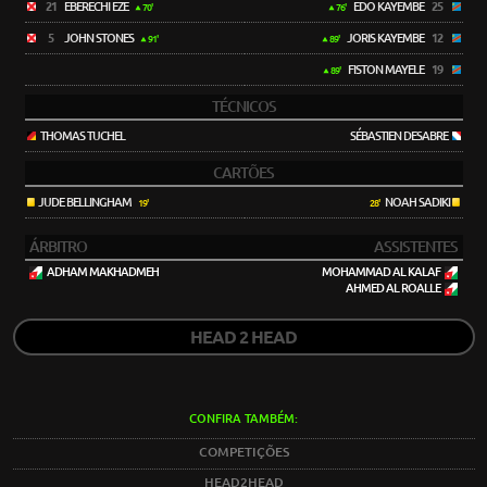
21
EBERECHI EZE
EDO KAYEMBE
25
70'
76'
5
JOHN STONES
JORIS KAYEMBE
12
91'
89'
FISTON MAYELE
19
89'
TÉCNICOS
THOMAS TUCHEL
SÉBASTIEN DESABRE
CARTÕES
JUDE BELLINGHAM
NOAH SADIKI
19'
28'
ÁRBITRO
ASSISTENTES
ADHAM MAKHADMEH
MOHAMMAD AL KALAF
AHMED AL ROALLE
HEAD 2 HEAD
CONFIRA TAMBÉM:
COMPETIÇÕES
HEAD2HEAD