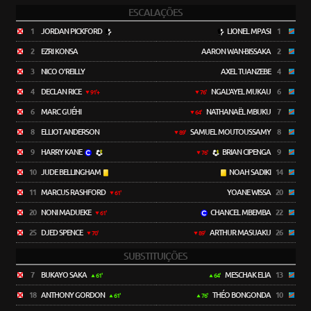
ESCALAÇÕES
1
JORDAN PICKFORD
LIONEL MPASI
1
2
EZRI KONSA
AARON WAN-BISSAKA
2
3
NICO O'REILLY
AXEL TUANZEBE
4
4
DECLAN RICE
NGAL'AYEL MUKAU
6
91'+
76'
6
MARC GUÉHI
NATHANAËL MBUKU
7
64'
8
ELLIOT ANDERSON
SAMUEL MOUTOUSSAMY
8
89'
9
HARRY KANE
BRIAN CIPENGA
9
76'
10
JUDE BELLINGHAM
NOAH SADIKI
14
11
MARCUS RASHFORD
YOANE WISSA
20
61'
20
NONI MADUEKE
CHANCEL MBEMBA
22
61'
25
DJED SPENCE
ARTHUR MASUAKU
26
70'
89'
SUBSTITUIÇÕES
7
BUKAYO SAKA
MESCHAK ELIA
13
61'
64'
18
ANTHONY GORDON
THÉO BONGONDA
10
61'
76'