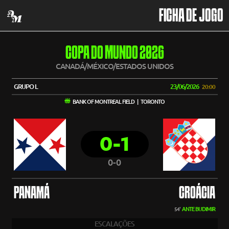
FICHA DE JOGO
COPA DO MUNDO 2026
CANADÁ/MÉXICO/ESTADOS UNIDOS
GRUPO L
23/06/2026
20:00
BANK OF MONTREAL FIELD | TORONTO
0-1
0-0
PANAMÁ
CROÁCIA
ANTE BUDIMIR
54'
ESCALAÇÕES