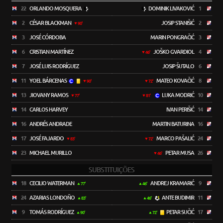
22
ORLANDO MOSQUERA
DOMINIK LIVAKOVIĆ
1
2
CÉSAR BLACKMAN
JOSIP STANIŠIĆ
2
90'
3
JOSÉ CÓRDOBA
MARIN PONGRAČIĆ
3
6
CRISTIAN MARTÍNEZ
JOŠKO GVARDIOL
4
46'
7
JOSÉ LUIS RODRÍGUEZ
JOSIP ŠUTALO
6
11
YOEL BÁRCENAS
MATEO KOVAČIĆ
8
90'
72'
13
JIOVANY RAMOS
LUKA MODRIĆ
10
77'
81'
14
CARLOS HARVEY
IVAN PERIŠIĆ
14
16
ANDRÉS ANDRADE
MARTIN BATURINA
16
17
JOSÉ FAJARDO
MARCO PAŠALIĆ
24
83'
72'
23
MICHAEL MURILLO
PETAR MUSA
26
46'
SUBSTITUIÇÕES
18
CECILIO WATERMAN
ANDREJ KRAMARIĆ
9
77'
46'
24
AZARIAS LONDOÑO
ANTE BUDIMIR
11
83'
46'
9
TOMÁS RODRÍGUEZ
PETAR SUČIĆ
17
90'
72'