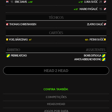
15
ERIC DAVIS
LUKA SUČIĆ
21
90'
72'
MARIO PAŠALIĆ
15
81'
TÉCNICOS
THOMAS CHRISTIANSEN
ZLATKO DALIĆ
CARTÕES
YOEL BÁRCENAS
PETAR SUČIĆ
61'
92'+
ÁRBITRO
ASSISTENTES
PIERRE ATCHO
BORIS DITSOGA
AMOS ABEIGNE NDONG
HEAD 2 HEAD
CONFIRA TAMBÉM:
COMPETIÇÕES
HEAD2HEAD
JOGOS POR DATA