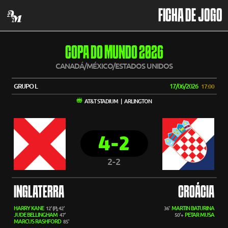
FICHA DE JOGO
COPA DO MUNDO 2026
CANADÁ/MÉXICO/ESTADOS UNIDOS
GRUPO L
17/06/2026
17:00
AT&T STADIUM | ARLINGTON
4-2
2-2
INGLATERRA
CROÁCIA
HARRY KANE
MARTIN BATURINA
12' (P), 42'
36'
JUDE BELLINGHAM
PETAR MUSA
47'
50'+
MARCUS RASHFORD
85'