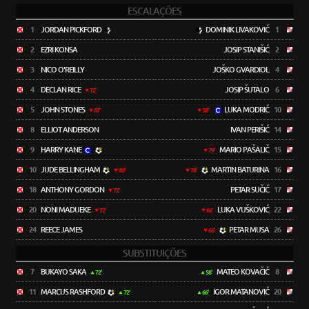
ESCALAÇÕES
1
JORDAN PICKFORD
DOMINIK LIVAKOVIĆ
1
2
EZRI KONSA
JOSIP STANIŠIĆ
2
3
NICO O'REILLY
JOŠKO GVARDIOL
4
4
DECLAN RICE
JOSIP ŠUTALO
6
72'
5
JOHN STONES
LUKA MODRIĆ
10
87'
58'
8
ELLIOT ANDERSON
IVAN PERIŠIĆ
14
9
HARRY KANE
MARIO PAŠALIĆ
15
79'
10
JUDE BELLINGHAM
MARTIN BATURINA
16
80'
78'
18
ANTHONY GORDON
PETAR SUČIĆ
17
72'
20
NONI MADUEKE
LUKA VUŠKOVIĆ
22
72'
66'
24
REECE JAMES
PETAR MUSA
26
66'
SUBSTITUIÇÕES
7
BUKAYO SAKA
MATEO KOVAČIĆ
8
72'
58'
11
MARCUS RASHFORD
IGOR MATANOVIĆ
20
72'
66'