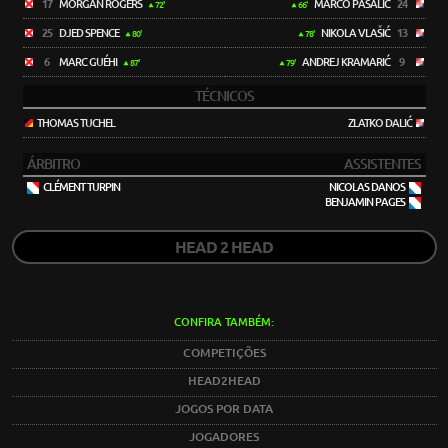
17
MORGAN ROGERS
MARCO PAŠALIĆ
24
72'
66'
25
DJED SPENCE
NIKOLA VLAŠIĆ
13
80'
78'
6
MARC GUÉHI
ANDREJ KRAMARIĆ
9
87'
79'
TÉCNICOS
THOMAS TUCHEL
ZLATKO DALIĆ
ÁRBITRO
ASSISTENTES
CLÉMENT TURPIN
NICOLAS DANOS
BENJAMIN PAGES
HEAD 2 HEAD
CONFIRA TAMBÉM:
COMPETIÇÕES
HEAD2HEAD
JOGOS POR DATA
JOGADORES