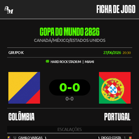
FICHA DE JOGO
COPA DO MUNDO 2026
CANADÁ/MÉXICO/ESTADOS UNIDOS
GRUPO K
27/06/2026
20:30
HARD ROCK STADIUM | MIAMI
0-0
0-0
COLÔMBIA
PORTUGAL
ESCALAÇÕES
12
CAMILO VARGAS
DIOGO COSTA
1