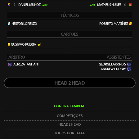
2
DANIEL MUÑOZ
MATHEUS NUNES
6
87'
93'
TÉCNICOS
NÉSTOR LORENZO
ROBERTO MARTÍNEZ
CARTÕES
GUSTAVO PUERTA
86'
ÁRBITRO
ASSISTENTES
ALIREZA FAGHANI
GEORGE LAKRINDIS
ANDREW LINDSAY
HEAD 2 HEAD
CONFIRA TAMBÉM:
COMPETIÇÕES
HEAD2HEAD
JOGOS POR DATA