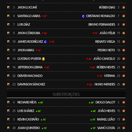
3
JHON LUCUMÍ
RÚBEN DIAS
3
4
SANTIAGO ARIAS
CRISTIANO RONALDO
7
87'
7
LUIS DÍAZ
BRUNO FERNANDES
8
9
JHON CÓRDOBA
JOÃO FÉLIX
11
60'
70'
10
JAMES RODRÍGUEZ
RENATO VEIGA
13
76'
11
JHON ARIAS
PEDRO NETO
18
76'
14
GUSTAVO PUERTA
JOÃO CANCELO
20
46'
16
JEFFERSON LERMA
RÚBEN NEVES
21
60'
46'
22
DEIVER MACHADO
VITINHA
23
70'
23
DAVINSON SÁNCHEZ
NUNO MENDES
25
93'+
SUBSTITUIÇÕES
6
RICHARD RÍOS
DIOGO DALOT
5
60'
46'
25
LUIS SUÁREZ
JOÃO NEVES
15
60'
46'
5
KEVIN CASTAÑO
RAFAEL LEÃO
17
76'
70'
20
JUAN QUINTERO
SAMÚ COSTA
24
76'
70'