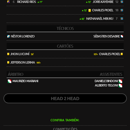
6
RICHARD RÍOS
JORIS KAYEMBE
12
77'
72'
CHARLES PICKEL
18
72'
NATHANAËL MBUKU
7
82'
TÉCNICOS
NÉSTOR LORENZO
SÉBASTIEN DESABRE
CARTÕES
JHON LUCUMÍ
CHARLES PICKEL
56'
93'+
JEFFERSON LERMA
94'+
ÁRBITRO
ASSISTENTES
MAURIZIO MARIANI
DANIELE BINDONI
ALBERTO TEGONI
HEAD 2 HEAD
CONFIRA TAMBÉM:
COMPETIÇÕES