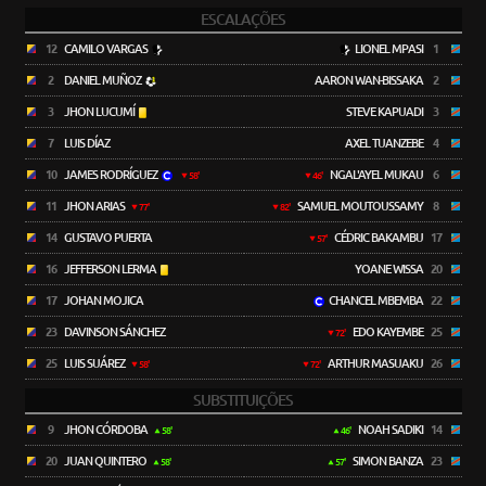
ESCALAÇÕES
12
CAMILO VARGAS
LIONEL MPASI
1
2
DANIEL MUÑOZ
AARON WAN-BISSAKA
2
3
JHON LUCUMÍ
STEVE KAPUADI
3
7
LUIS DÍAZ
AXEL TUANZEBE
4
10
JAMES RODRÍGUEZ
NGAL'AYEL MUKAU
6
58'
46'
11
JHON ARIAS
SAMUEL MOUTOUSSAMY
8
77'
82'
14
GUSTAVO PUERTA
CÉDRIC BAKAMBU
17
57'
16
JEFFERSON LERMA
YOANE WISSA
20
17
JOHAN MOJICA
CHANCEL MBEMBA
22
23
DAVINSON SÁNCHEZ
EDO KAYEMBE
25
72'
25
LUIS SUÁREZ
ARTHUR MASUAKU
26
58'
72'
SUBSTITUIÇÕES
9
JHON CÓRDOBA
NOAH SADIKI
14
58'
46'
20
JUAN QUINTERO
SIMON BANZA
23
58'
57'