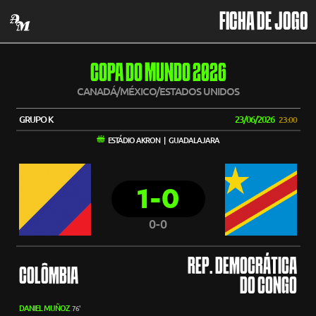
FICHA DE JOGO
COPA DO MUNDO 2026
CANADÁ/MÉXICO/ESTADOS UNIDOS
GRUPO K
23/06/2026
23:00
ESTÁDIO AKRON | GUADALAJARA
1-0
0-0
REP. DEMOCRÁTICA
COLÔMBIA
DO CONGO
DANIEL MUÑOZ
76'