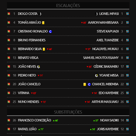
ESCALAÇÕES
1
DIOGO COSTA
LIONEL MPASI
1
4
TOMÁS ARAÚJO
AARON WAN-BISSAKA
2
85'
7
CRISTIANO RONALDO
STEVE KAPUADI
3
8
BRUNO FERNANDES
AXEL TUANZEBE
4
10
BERNARDO SILVA
NGAL'AYEL MUKAU
6
46'
57'
13
RENATO VEIGA
SAMUEL MOUTOUSSAMY
8
15
JOÃO NEVES
CÉDRIC BAKAMBU
17
85'
18
PEDRO NETO
YOANE WISSA
20
71'
20
JOÃO CANCELO
CHANCEL MBEMBA
22
23
VITINHA
EDO KAYEMBE
25
83'
74'
25
NUNO MENDES
ARTHUR MASUAKU
26
72'
74'
SUBSTITUIÇÕES
26
FRANCISCO CONCEIÇÃO
NOAH SADIKI
14
46'
57'
17
RAFAEL LEÃO
JORIS KAYEMBE
12
71'
74'