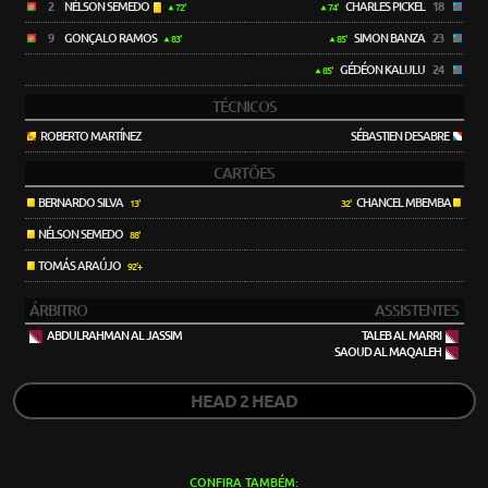
2
NÉLSON SEMEDO
CHARLES PICKEL
18
72'
74'
9
GONÇALO RAMOS
SIMON BANZA
23
83'
85'
GÉDÉON KALULU
24
85'
TÉCNICOS
ROBERTO MARTÍNEZ
SÉBASTIEN DESABRE
CARTÕES
BERNARDO SILVA
CHANCEL MBEMBA
13'
32'
NÉLSON SEMEDO
88'
TOMÁS ARAÚJO
92'+
ÁRBITRO
ASSISTENTES
ABDULRAHMAN AL JASSIM
TALEB AL MARRI
SAOUD AL MAQALEH
HEAD 2 HEAD
CONFIRA TAMBÉM: