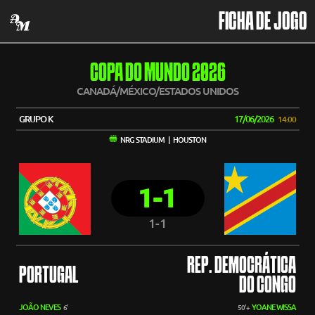
FICHA DE JOGO
COPA DO MUNDO 2026
CANADÁ/MÉXICO/ESTADOS UNIDOS
GRUPO K
17/06/2026
14:00
NRG STADIUM | HOUSTON
1-1
1-1
REP. DEMOCRÁTICA
PORTUGAL
DO CONGO
JOÃO NEVES
YOANE WISSA
6'
50'+