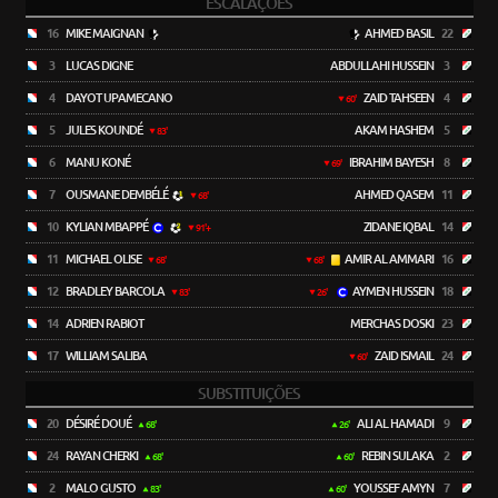
ESCALAÇÕES
16
MIKE MAIGNAN
AHMED BASIL
22
3
LUCAS DIGNE
ABDULLAHI HUSSEIN
3
4
DAYOT UPAMECANO
ZAID TAHSEEN
4
60'
5
JULES KOUNDÉ
AKAM HASHEM
5
83'
6
MANU KONÉ
IBRAHIM BAYESH
8
69'
7
OUSMANE DEMBÉLÉ
AHMED QASEM
11
68'
10
KYLIAN MBAPPÉ
ZIDANE IQBAL
14
91'+
11
MICHAEL OLISE
AMIR AL AMMARI
16
68'
68'
12
BRADLEY BARCOLA
AYMEN HUSSEIN
18
83'
26'
14
ADRIEN RABIOT
MERCHAS DOSKI
23
17
WILLIAM SALIBA
ZAID ISMAIL
24
60'
SUBSTITUIÇÕES
20
DÉSIRÉ DOUÉ
ALI AL HAMADI
9
68'
26'
24
RAYAN CHERKI
REBIN SULAKA
2
68'
60'
2
MALO GUSTO
YOUSSEF AMYN
7
83'
60'