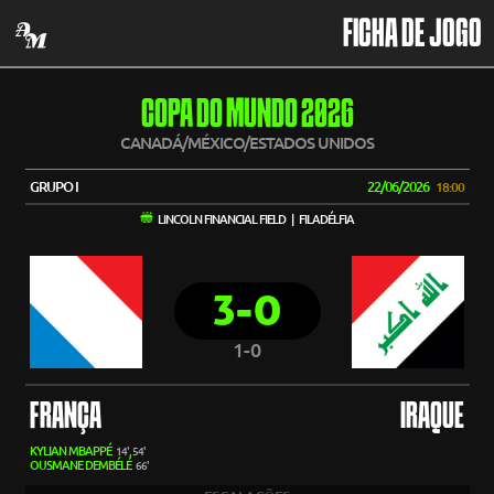
FICHA DE JOGO
COPA DO MUNDO 2026
CANADÁ/MÉXICO/ESTADOS UNIDOS
GRUPO I
22/06/2026
18:00
LINCOLN FINANCIAL FIELD | FILADÉLFIA
3-0
1-0
FRANÇA
IRAQUE
KYLIAN MBAPPÉ
14', 54'
OUSMANE DEMBÉLÉ
66'