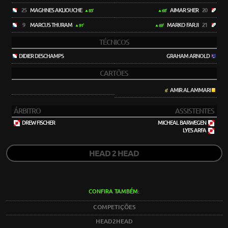
25
MAGHNES AKLIOUCHE
AIMAR SHER
20
83'
68'
9
MARCUS THURAM
MARKO FARJI
21
91'
69'
TÉCNICOS
DIDIER DESCHAMPS
GRAHAM ARNOLD
CARTÕES
AMIR AL AMMARI
6'
ÁRBITRO
ASSISTENTES
DREW FISCHER
MICHEAL BARWEGEN
LYES ARFA
HEAD 2 HEAD
CONFIRA TAMBÉM:
COMPETIÇÕES
HEAD2HEAD