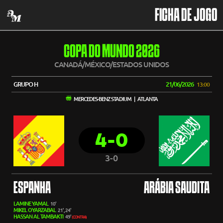
FICHA DE JOGO
COPA DO MUNDO 2026
CANADÁ/MÉXICO/ESTADOS UNIDOS
GRUPO H
21/06/2026
13:00
MERCEDES-BENZ STADIUM | ATLANTA
4-0
3-0
ESPANHA
ARÁBIA SAUDITA
LAMINE YAMAL
10'
MIKEL OYARZABAL
21', 24'
HASSAN AL TAMBAKTI
49'
(CONTRA)