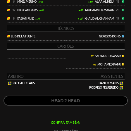
6
MIKEL MERINO
ALAA AL HEJJI
18
61'
60'
17
NICO WILLIAMS
MOHAMMED MARAN
26
61'
60'
8
FABIÁN RUIZ
KHALID AL GHANNAM
17
70'
90'
TÉCNICOS
LUIS DE LA FUENTE
GIORGOS DONIS
CARTÕES
SALEM AL DAWSARI
30'
MOHAMED KANU
60'
ÁRBITRO
ASSISTENTES
RAPHAEL CLAUS
DANILO MANIS
RODRIGO FIGUEIREDO
HEAD 2 HEAD
CONFIRA TAMBÉM: