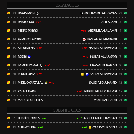
ESCALAÇÕES
23
UNAI SIMÓN
MOHAMMED AL OWAIS
21
10
DANI OLMO
ALI LAJAMI
3
61'
12
PEDRO PORRO
ABDULELAH AL AMRI
4
60'
14
AYMERIC LAPORTE
HASSAN AL TAMBAKTI
5
15
ÁLEX BAENA
NASSER AL DAWSARI
6
61'
90'
16
RODRI
MUSAB AL JUWAYR
7
46'
19
LAMINE YAMAL
FIRAS AL BURAIKAN
9
46'
60'
20
PEDRI LÓPEZ
SALEM AL DAWSARI
10
70'
21
MIKEL OYARZABAL
SAUD ABDULHAMID
12
46'
22
PAU CUBARSÍ
ABDULLAH AL KHAIBARI
15
46'
24
MARC CUCURELLA
MOTEB AL HARBI
24
SUBSTITUIÇÕES
7
FERRÁN TORRES
ABDULLAH AL HAMDAN
19
46'
46'
11
YÉREMY PINO
MOHAMED KANU
23
46'
46'